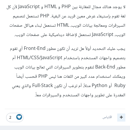
لا يوجد هنالك مجال للمقارنة بين PHP و HTML و JavaScript لأن كل
لغة تقوم بإستيفاء غرض معين فريد عن البقية. PHP تستعمل لتصميم
السيرفرات ومعالجة بيانات الويب، HTML تستعمل لبناء هياكل صفحات
الويب، JavaScript تستعمل لإضافة ديناميكية على صفحات الويب.
يجب عليك التحديد أولاً هل تريد أن تكون مطور Front-End أي تقوم
بتصميم واجهات المستخدم باستخدام HTML/CSS/JavaScript أم
مطور Back-End لتقوم بتطوير السيرفرات التي تعالج بيانات الويب
ويمكنك استخدام عدد كبير من اللغات هنا ليس PHP فحسب أيضاً
Ruby أو Python مثلاً، أم ترغب أن تكون Full-Stack والذي يعني
المقدرة على تطوير واجهات المستخدم والسيرفرات معاً.
اقتباس
2