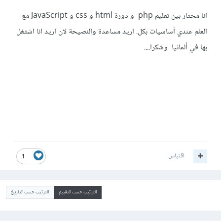
انا محتار بين تعليم php و دورة html و css و JavaScript مع
العلم عندي أساسيات بكل. اريد مساعدة والنصيحة لان اريد انا اشتغل
بها في ألمانيا وشكرا....
اقتباس
1
الترتيب حسب التقييم
الترتيب حسب التاريخ