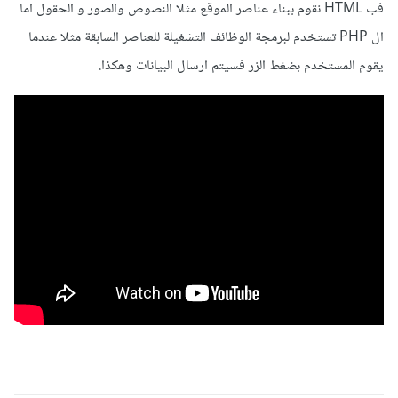
فب HTML نقوم ببناء عناصر الموقع مثلا النصوص والصور و الحقول اما
ال PHP تستخدم لبرمجة الوظائف التشغيلة للعناصر السابقة مثلا عندما
يقوم المستخدم بضغط الزر فسيتم ارسال البيانات وهكذا.