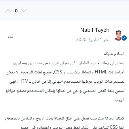
0
Nabil Tayeh
نشر
21 أبريل 2020
السلام عليكم
يفضل أن يملك جميع العاملين في مجال الويب من مصممين ومطورين
أساسايات HTML والجافا سكريبت و CSS, جميع لغات البرمجة, لا يمكن
لمستعرضات الويب عرضها للمستخدم النهائي إلا من خلال HTML, فهي
تسمي بلغة النص التشعبي والتي من خلالها بإمكان المستخدم تصفح مواقع
الويب.
كذلك الجافا سكريبت تعمل على خلق الحياة وبث الروح والتفاعل بالصفحة,
إنما CSS تساعد على إنشاء نمط معين للويب وإعتماده في جميع