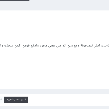
سكريبت ايش تنصحونة ومع مين اتواصل يعني مجرد مادفع فورن اكون سجلت وان
الترتيب حسب التقييم
ال