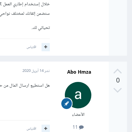
ستضمن إتقانك لمختلف نواحي ال
تحياتي لك.
اقتباس
Abo Hmza
نشر
14 أبريل 2020
0
هل استطيع ارسال المال من
الأعضاء
11
اقتباس