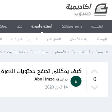
الرئيسية
دروس ومقالات
أسئلة وأجوبة
كتب
دورات
البرمجة
ريادة الأعمال
العمل الحر
التسويق والمبيعات
ال
الرئيسية
أسئلة وأجوبة
الأقسام
أسئلة البرمجة
جافا سكريبت
كي
كيف يمكنني تصفح محتويات الدورة 
0
بواسطة Abo Hmza
14 أبريل 2020