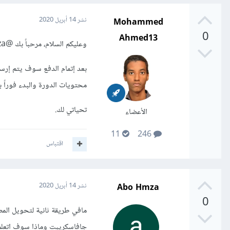
Mohammed
نشر
14 أبريل 2020
0
Ahmed13
وعليكم السلام، مرحباً بك
@Abo Hmza
بعد إتمام الدفع سوف يتم إرسا
محتويات الدورة والبدء فوراً 
تحياتي لك.
الأعضاء
11
246
اقتباس
Abo Hmza
نشر
14 أبريل 2020
0
مافي طريقة ثانية لتحويل الم
جافاسكريبت وماذا سوف اتعلم