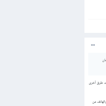
ان
جد طرق أخرى
والهاتف من