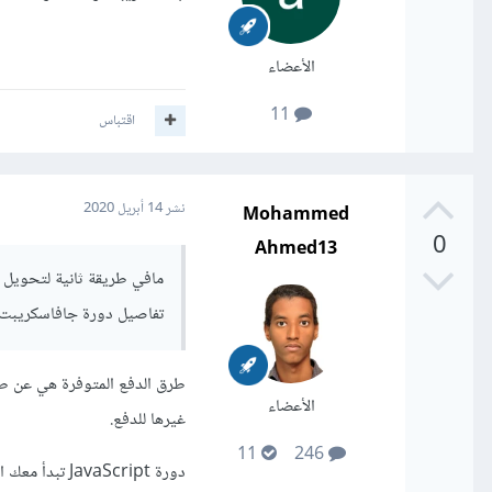
الأعضاء
11
اقتباس
Mohammed
نشر
14 أبريل 2020
0
Ahmed13
مافي طريقة ثانية لتحويل 
تفاصيل دورة جافاسكريبت 
طرق الدفع المتوفرة هي عن طر
الأعضاء
غيرها للدفع.
11
246
دورة aScript