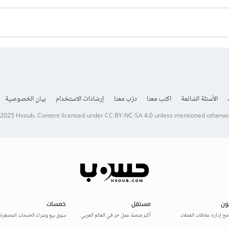
الأسئلة الشائعة
اكتب معنا
درّب معنا
إرشادات الاستخدام
بيان الخصوصية
 2025
Hsoub
.
Content licensed under
CC BY-NC-SA 4.0
unless mentioned otherwi