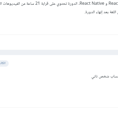
خلال إستخدام إطاري العمل React و React Native. الدورة تحتوي على قرابة
لغة بعد إنهاء الدورة.
الكات
 حساب شخص ثاني