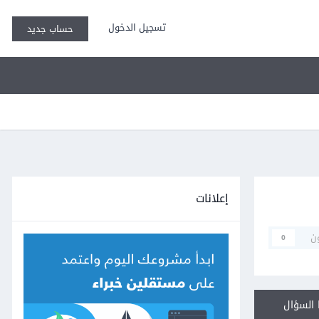
تسجيل الدخول
حساب جديد
إعلانات
ن
0
السؤال