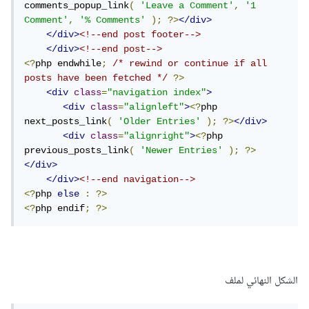
comments_popup_link
(
'Leave a Comment'
,
'1 
Comment'
,
'% Comments'
);
?>
</div>
</div>
<!--end post footer-->
</div>
<!--end post-->
<?
php endwhile
;
/* rewind or continue if all 
posts have been fetched */
?>
<div
class
=
"navigation index"
>
<div
class
=
"alignleft"
>
<?
php 
next_posts_link
(
'Older Entries'
);
?>
</div>
<div
class
=
"alignright"
>
<?
php 
previous_posts_link
(
'Newer Entries'
);
?>
</div>
</div>
<!--end navigation-->
<?
php 
else
:
?>
<?
php endif
;
?>
الشكل النهائي لملف