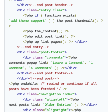
</div>
<!--end post header-->
<div
class
=
"entry clear"
>
<?
php 
if
(
 function_exists
(
'add_theme_support'
)
)
 the_post_thumbnail
();
?
>
<?
php the_content
();
?>
<?
php edit_post_link
();
?>
<?
php wp_link_pages
();
?>
</div>
<!--end entry-->
<div
class
=
"post-footer"
>
<div
class
=
"comments"
>
<?
php 
comments_popup_link
(
'Leave a Comment'
,
'1 
Comment'
,
'% Comments'
);
?>
</div>
</div>
<!--end post footer-->
</div>
<!--end post-->
<?
php endwhile
;
/* rewind or continue if all 
posts have been fetched */
?>
<div
class
=
"navigation index"
>
<div
class
=
"alignleft"
>
<?
php 
next_posts_link
(
'Older Entries'
);
?>
</div>
<div
class
=
"alignright"
>
<?
php 