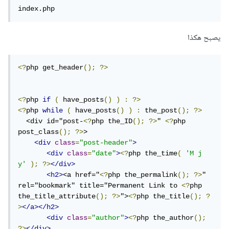
index.php
يصبح هكذا
<?
php get_header
();
?>
<?
php 
if
(
 have_posts
()
)
:
?>
<?
php 
while
(
 have_posts
()
)
:
 the_post
();
?>
  <div id="post-
<?
php the_ID
();
?>
" 
<?
php 
post_class
();
?>
>

<div
class
=
"post-header"
>
<div
class
=
"date"
>
<?
php the_time
(
'M j 
y'
);
?>
</div>
<h2>
<a href="
<?
php the_permalink
();
?>
" 
rel="bookmark" title="Permanent Link to 
<?
php 
the_title_attribute
();
?>
">
<?
php the_title
();
?
>
</a></h2>
<div
class
=
"author"
>
<?
php the_author
();
?>
</div>