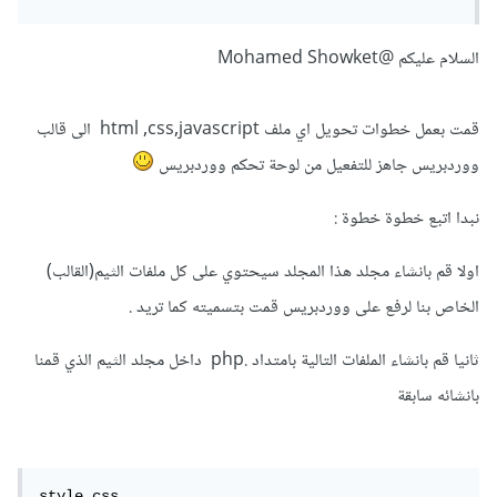
السلام عليكم
@Mohamed Showket
قمت بعمل خطوات تحويل اي ملف html ,css,javascript الى قالب
ووردبريس جاهز للتفعيل من لوحة تحكم ووردبريس
نبدا اتبع خطوة خطوة :
اولا قم بانشاء مجلد هذا المجلد سيحتوي على كل ملفات الثيم(القالب)
الخاص بنا لرفع على ووردبريس قمت بتسميته كما تريد .
ثانيا قم بانشاء الملفات التالية بامتداد .php داخل مجلد الثيم الذي قمنا
بانشائه سابقة
style.css
