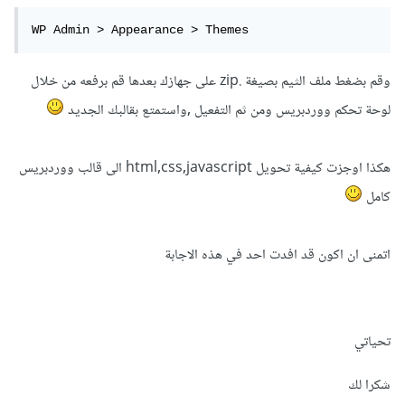
WP Admin > Appearance > Themes
وقم بضغط ملف الثيم بصيغة .zip على جهازك بعدها قم برفعه من خلال
لوحة تحكم ووردبريس ومن ثم التفعيل ,واستمتع بقالبك الجديد
هكذا اوجزت كيفية تحويل html,css,javascript الى قالب ووردبريس
كامل
اتمنى ان اكون قد افدت احد في هذه الاجابة
تحياتي
شكرا لك