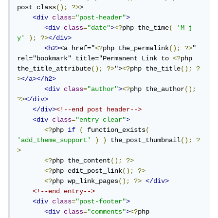
post_class
();
?>
>

<div
class
=
"post-header"
>
<div
class
=
"date"
>
<?
php the_time
(
'M j 
y'
);
?>
</div>
<h2>
<a href="
<?
php the_permalink
();
?>
" 
rel="bookmark" title="Permanent Link to 
<?
php 
the_title_attribute
();
?>
">
<?
php the_title
();
?
>
</a></h2>
<div
class
=
"author"
>
<?
php the_author
();
?>
</div>
</div>
<!--end post header-->
<div
class
=
"entry clear"
>
<?
php 
if
(
 function_exists
(
'add_theme_support'
)
)
 the_post_thumbnail
();
?
>
<?
php the_content
();
?>
<?
php edit_post_link
();
?>
<?
php wp_link_pages
();
?>
</div>
<!--end entry-->
<div
class
=
"post-footer"
>
<div
class
=
"comments"
>
<?
php 