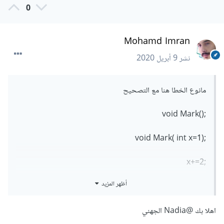
0
Mohamd Imran
نشر
9 أبريل 2020
مانوع الخطا هنا مع التصحيح
;()void Mark
;(void Mark( int x=1
;x+=2
أظهر المزيد
;()Mark
اهلا بك
@Nadia الجهني