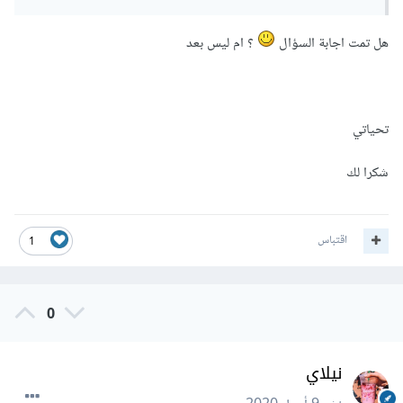
هل تمت اجابة السؤال
؟ ام ليس بعد
void
Mark
(
int
 x
=
1
){
    x
+=
2
;
تحياتي
};
شكرا لك
اقتباس
1
Mark
();
0
نيلاي
تحياتي