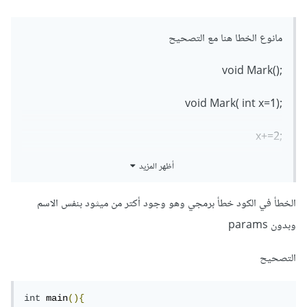
مانوع الخطا هنا مع التصحيح
;()void Mark
;(void Mark( int x=1
;x+=2
أظهر المزيد
;()Mark
الخطأ في الكود خطأ برمجي وهو وجود أكتر من ميثود بنفس الاسم
وبدون params
التصحيح
int
 main
(){