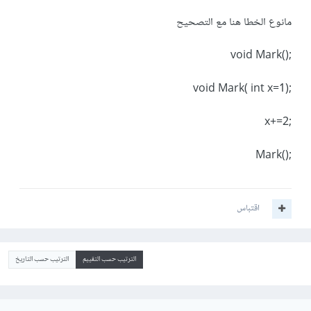
مانوع الخطا هنا مع التصحيح
;()void Mark
;(void Mark( int x=1
;x+=2
;()Mark
اقتباس
الترتيب حسب التقييم
الترتيب حسب التاريخ