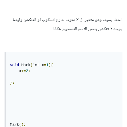
الخطا بسيط وهو متغير ال x معرف خارج السكوب او الفنكشن وايضا
يوجد ٢ فنكشن بنفس الاسم التصحيح هكذا
void
Mark
(
int
 x
=
1
){
    x
+=
2
;
};
Mark
();