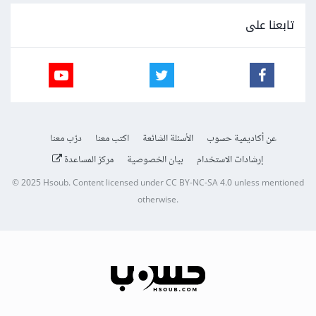
تابعنا على
عن أكاديمية حسوب
الأسئلة الشائعة
اكتب معنا
درّب معنا
إرشادات الاستخدام
بيان الخصوصية
مركز المساعدة
© 2025
Hsoub
.
Content licensed under
CC BY-NC-SA 4.0
unless mentioned
otherwise.