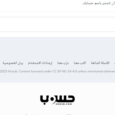
آن
لتنشر باسم حسابك.
الأسئلة الشائعة
اكتب معنا
درّب معنا
إرشادات الاستخدام
بيان الخصوصية
 2025
Hsoub
.
Content licensed under
CC BY-NC-SA 4.0
unless mentioned otherwi