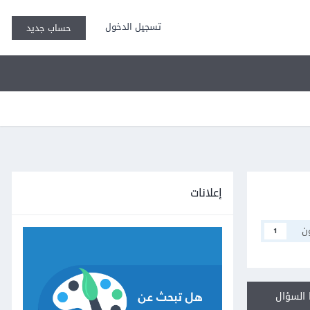
تسجيل الدخول
حساب جديد
إعلانات
ن
1
السؤال