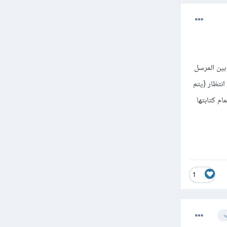
بين المرسل
انتظار (يتم
ام كتابتها
1
ب