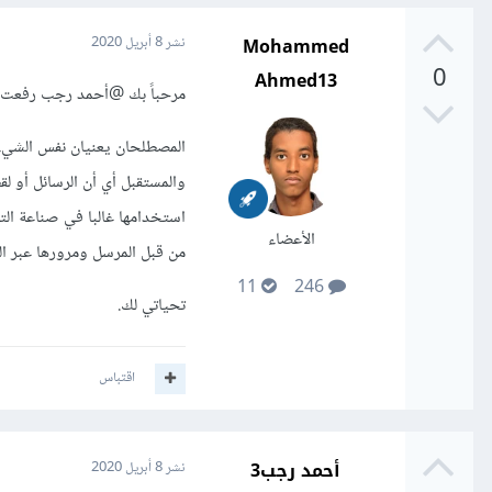
Mohammed
نشر
8 أبريل 2020
0
Ahmed13
مرحباً بك
@أحمد رجب رفعت
المصطلحان يعنيان نفس الشيء ب
والمستقبل أي أن الرسائل أو لقط
استخدامها غالبا في صناعة التر
الأعضاء
من قبل المرسل ومرورها عبر الس
11
246
تحياتي لك.
اقتباس
أحمد رجب3
نشر
8 أبريل 2020