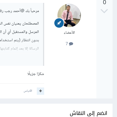
0
مرحباً بك
@أحمد رجب رف
المصطلحان يعنيان نفس الش
المرسل والمستقبل أي أن الر
الأعضاء
بدون انتظار (يتم استخدامه
7
الرسالة إلا بعد إتمام كتابت
تحياتي لك.
شكرًا جزيلًا
اقتباس
انضم إلى النقاش