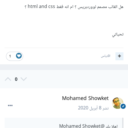
هل القالب مصمم لووردبريس ؟ ام انه فقط html and css ؟
تحياتي
اقتباس
1
0
Mohamed Showket
نشر
8 أبريل 2020
اهلا بك
@Mohamed Showket