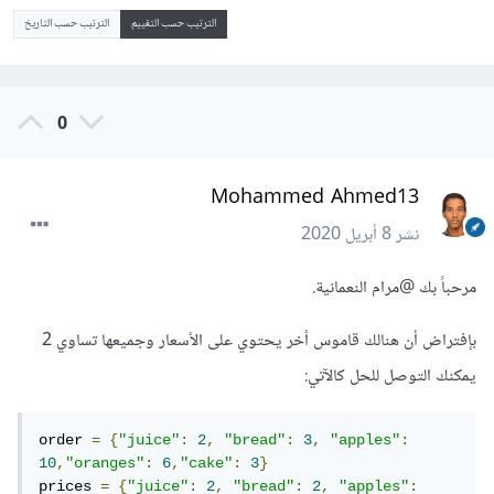
الترتيب حسب التقييم
الترتيب حسب التاريخ
0
Mohammed Ahmed13
نشر
8 أبريل 2020
مرحباً بك
@مرام النعمانية
.
بإفتراض أن هنالك قاموس أخر يحتوي على الأسعار وجميعها تساوي 2
يمكنك التوصل للحل كالآتي:
order 
=
{
"juice"
:
2
,
"bread"
:
3
,
"apples"
:
10
,
"oranges"
:
6
,
"cake"
:
3
}
prices 
=
{
"juice"
:
2
,
"bread"
:
2
,
"apples"
: