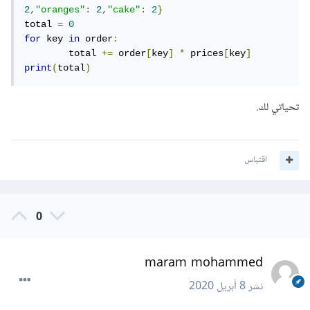
2
,
"oranges"
:
2
,
"cake"
:
2
}
total 
=
0
for
 key 
in
 order
:
	total 
+=
 order
[
key
]
*
 prices
[
key
]
print
(
total
)
تحياتي لك.
اقتباس
0
maram mohammed
نشر
8 أبريل 2020