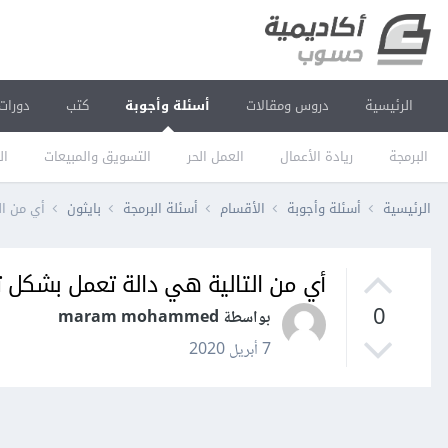
الرئيسية
دروس ومقالات
أسئلة وأجوبة
كتب
دورات
البرمجة
ريادة الأعمال
العمل الحر
التسويق والمبيعات
ال
الرئيسية
أسئلة وأجوبة
الأقسام
أسئلة البرمجة
بايثون
أي من ال
أي من التالية هي دالة تعمل بشكل ت
0
بواسطة maram mohammed
7 أبريل 2020