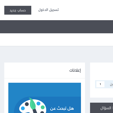
تسجيل الدخول
حساب جديد
إعلانات
ن
1
السؤال