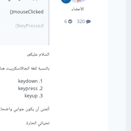
الأعضاء
mouseClicked()
6
320
keyPressed()
draw()
setup()
السلام عليكم,
بالنسبة للغة الجافاسكريبت هناك ثلاثة events ينادَوْنَ عند الضغط على مفاتيح لوح
keydown
keypress
keyup
أتمنى أن يكون جوابي واضحا.
تحياتي الحارة.