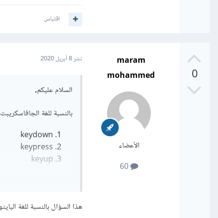
اقتباس
maram
نشر
8 أبريل 2020
0
mohammed
السلام عليكم,
بالنسبة للغة الجافاسكريبت هناك ثلاثة events ينادَوْنَ عند الضغط على م
keydown
الأعضاء
keypress
keyup
60
أتمنى أن يكون جوابي واض
تحياتي الحارة.
هذا السؤال بالنسبة للغة البايث