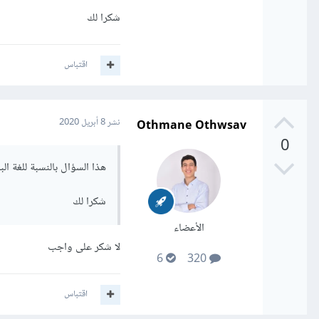
شكرا لك
اقتباس
Othmane Othwsav
نشر
8 أبريل 2020
0
هذا السؤال بالنسبة للغة الب
شكرا لك
الأعضاء
لا شكر على واجب
6
320
اقتباس