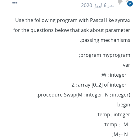
نشر
6 أبريل 2020
Use the following program with Pascal like syntax
for the questions below that ask about parameter
passing mechanisms.
program myprogram;
var
W : integer;
Z : array [0..2] of integer;
procedure Swap(M : integer; N : integer);
begin
temp : integer;
temp := M;
M := N;