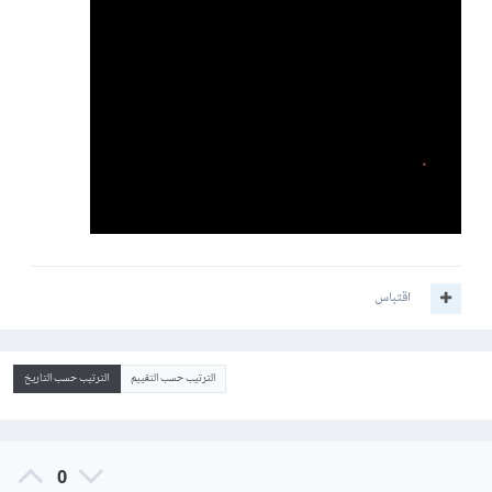
writeln(z[0]);
writeln(z[1]);
writeln(z[2]);
Swap(W, z[W]);
writeln(z[0]);
writeln(z[1]);
writeln(z[2]);
end.
اقتباس
By value By reference By name
الترتيب حسب التقييم
الترتيب حسب التاريخ
هذي 👇الاجابه بالنسبه للreference
0