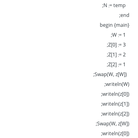
N := temp;
end;
begin {main}
W := 1;
Z[0] := 3;
Z[1] := 2;
Z[2] := 1;
Swap(W, z[W]);
writeln(W);
writeln(z[0]);
writeln(z[1]);
writeln(z[2]);
Swap(W, z[W]);
writeln(z[0]);