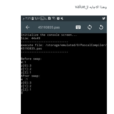
procedure Swap(M : integer; N : integer);
وهذا الاجابه للvalue
begin
temp : integer;
temp := M;
M := N;
N := temp;
end;
begin {main}
W := 1;
Z[0] := 3;
Z[1] := 2;
Z[2] := 1;
Swap(W, z[W]);
writeln(W);