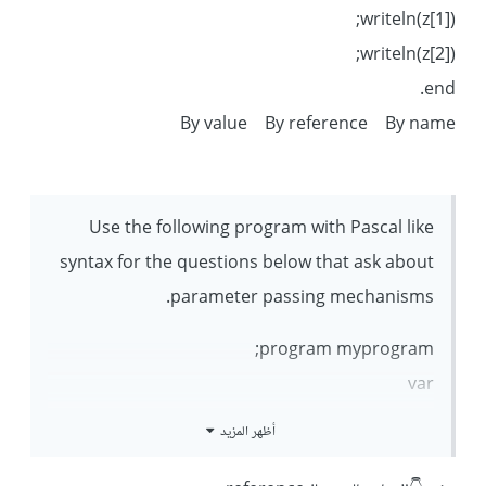
writeln(z[1]);
writeln(z[2]);
end.
By value By reference By name
Use the following program with Pascal like
syntax for the questions below that ask about
parameter passing mechanisms.
program myprogram;
var
W : integer;
أظهر المزيد
Z : array [0..2] of integer;