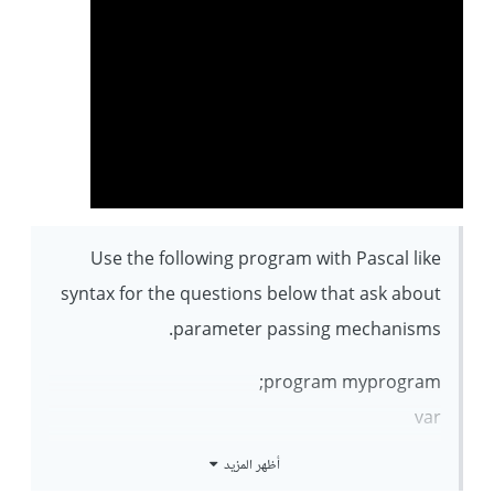
writeln(z[0]);
writeln(z[1]);
writeln(z[2]);
Swap(W, z[W]);
writeln(z[0]);
writeln(z[1]);
writeln(z[2]);
end.
Use the following program with Pascal like
By value By reference By name
syntax for the questions below that ask about
parameter passing mechanisms.
program myprogram;
var
W : integer;
أظهر المزيد
Z : array [0..2] of integer;