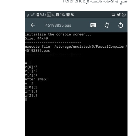
procedure Swap(M : integer; N : integer);
هذي 👇الاجابه بالنسبه للreference
begin
temp : integer;
temp := M;
M := N;
N := temp;
end;
begin {main}
W := 1;
Z[0] := 3;
Z[1] := 2;
Z[2] := 1;
Swap(W, z[W]);
writeln(W);