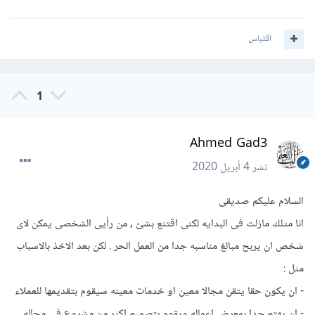
اقتباس
1
Ahmed Gad3
نشر
4 أبريل 2020
السلام عليكم صديقى
انا مثلك مازلت فى البدايه لكنى اقتنع بشئ , من رأيى الشخصى يمكن لاى
شخص ان يربح مبالغ مناسبه جدا من العمل الحر . لكن بعد الاخذ بالاسباب
مثل :
- ان يكون حقا يتقن مجالا معين او خدمات معينه سيقوم بتقديمها للعملاء
- ان يهتم جدا بمعرض اعماله ويقوم بتصميم اكثر من مشروع فى مجاله