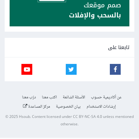
تابعنا على
عن أكاديمية حسوب
الأسئلة الشائعة
اكتب معنا
درّب معنا
إرشادات الاستخدام
بيان الخصوصية
مركز المساعدة
© 2025
Hsoub
.
Content licensed under
CC BY-NC-SA 4.0
unless mentioned
otherwise.