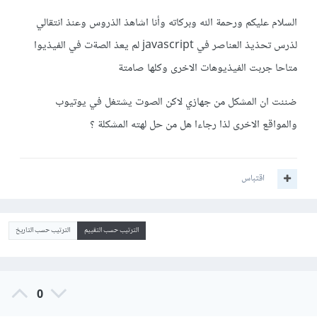
السلام عليكم ورحمة الله وبركاته وأنا اشاهذ الذروس وعنذ انتقالي
لذرس تحذيذ العناصر في javascript لم يعذ الصةت في الفيذيوا
متاحا جربت الفيذيوهات الاخرى وكلها صامتة
ضننت ان المشكل من جهازي لاكن الصوت يشتغل في يوتيوب
والمواقع الاخرى لذا رجاءا هل من حل لهته المشكلة ؟
اقتباس
الترتيب حسب التقييم
الترتيب حسب التاريخ
0