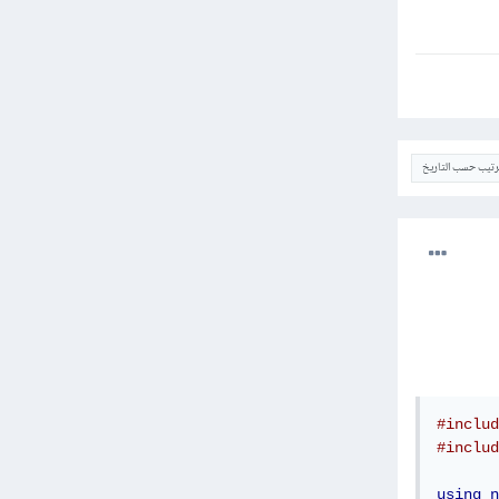
ترتيب حسب التاريخ
#includ
#includ
using
n