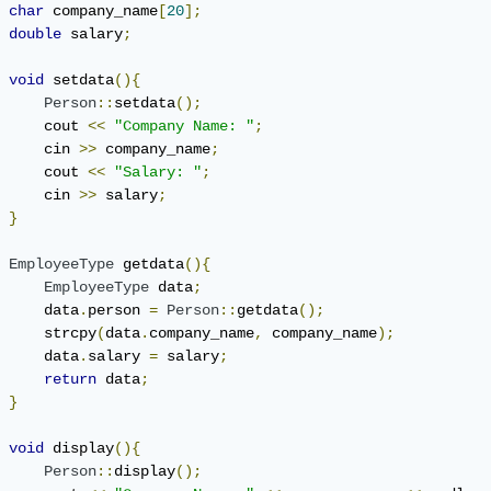
char
 company_name
[
20
];
double
 salary
;
void
 setdata
(){
Person
::
setdata
();
     cout 
<<
"Company Name: "
;
     cin 
>>
 company_name
;
     cout 
<<
"Salary: "
;
     cin 
>>
 salary
;
}
EmployeeType
 getdata
(){
EmployeeType
 data
;
     data
.
person 
=
Person
::
getdata
();
     strcpy
(
data
.
company_name
,
 company_name
);
     data
.
salary 
=
 salary
;
return
 data
;
}
void
 display
(){
Person
::
display
();