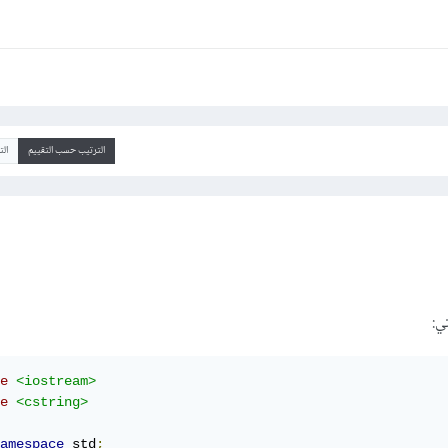
الترتيب حسب التقييم
ال
ي:
e
<iostream>
e
<cstring>
amespace
 std
;