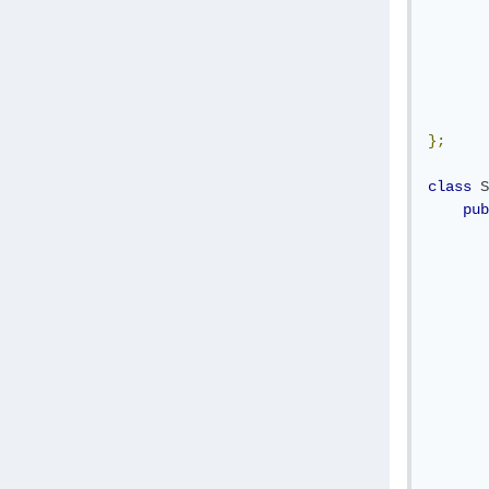
       
       
       
};
class
S
pub
       
       
       
       
       
       