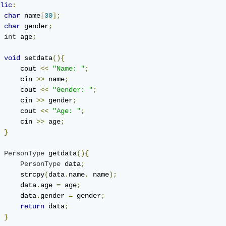
lic
:
char
 name
[
30
];
char
 gender
;
int
 age
;
void
 setdata
(){
     cout 
<<
"Name: "
;
     cin 
>>
 name
;
     cout 
<<
"Gender: "
;
     cin 
>>
 gender
;
     cout 
<<
"Age: "
;
     cin 
>>
 age
;
}
PersonType
 getdata
(){
PersonType
 data
;
     strcpy
(
data
.
name
,
 name
);
     data
.
age 
=
 age
;
     data
.
gender 
=
 gender
;
return
 data
;
}