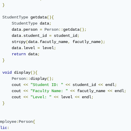
}
StudentType
 getdata
(){
StudentType
 data
;
     data
.
person 
=
Person
::
getdata
();
     data
.
student_id 
=
 student_id
;
     strcpy
(
data
.
facutly_name
,
 facutly_name
);
     data
.
level 
=
 level
;
return
 data
;
}
void
 display
(){
Person
::
display
();
     cout 
<<
"Student ID: "
<<
 student_id 
<<
 endl
;
     cout 
<<
"Faculty Name: "
<<
 facutly_name 
<<
 endl
;
     cout 
<<
"Level: "
<<
 level 
<<
 endl
;
}
mployee
:
Person
{
lic
: