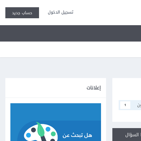
تسجيل الدخول
حساب جديد
إعلانات
ن
1
السؤال