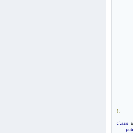
       
       
       
       
       
       
       
};
class
E
pub