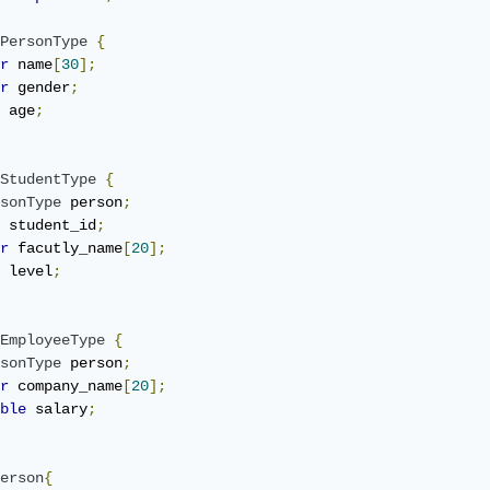
PersonType
{
r
 name
[
30
];
r
 gender
;
 age
;
StudentType
{
sonType
 person
;
 student_id
;
r
 facutly_name
[
20
];
 level
;
EmployeeType
{
sonType
 person
;
r
 company_name
[
20
];
ble
 salary
;
erson
{