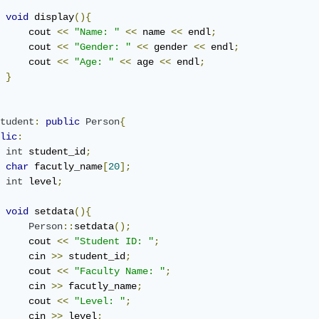
void
 display
(){
     cout 
<<
"Name: "
<<
 name 
<<
 endl
;
     cout 
<<
"Gender: "
<<
 gender 
<<
 endl
;
     cout 
<<
"Age: "
<<
 age 
<<
 endl
;
}
tudent
:
public
Person
{
lic
:
int
 student_id
;
char
 facutly_name
[
20
];
int
 level
;
void
 setdata
(){
Person
::
setdata
();
     cout 
<<
"Student ID: "
;
     cin 
>>
 student_id
;
     cout 
<<
"Faculty Name: "
;
     cin 
>>
 facutly_name
;
     cout 
<<
"Level: "
;
     cin 
>>
 level
;