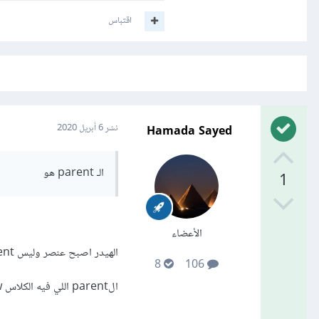
اقتباس
Hamada Sayed
نشر
6 أبريل 2020
الـ parent هو
1
الأعضاء
الهيدر اصبح عنصر وليس parent
8
106
الparent اللي فيه الكلاس row اضف له الخاصيه position: relative