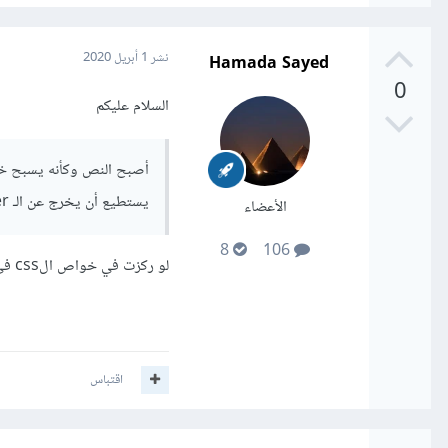
Hamada Sayed
نشر
1 أبريل 2020
0
السلام عليكم
أصبح النص وكأنه يسبح خ
يستطيع أن يخرج عن الـ header ، الآن لو شاهدت الموقع ستفهم المقصود.
الأعضاء
8
106
لو ركزت في خواص الcss في الرابط وبالتحديد في الخاصيه position ستجد حل المشكله
اقتباس