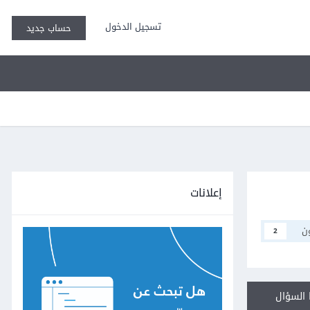
تسجيل الدخول
حساب جديد
إعلانات
ن
2
السؤال