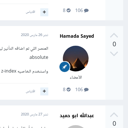
8
106
اقتباس
Hamada Sayed
نشر
26 مارس 2020
0
absolute
واستخدم الخاصيه z-index بقيمه سالبه في حال تم اضافه العنصر بعد الparent
الأعضاء
8
106
اقتباس
عبدالله ابو حميد
نشر
27 مارس 2020
0