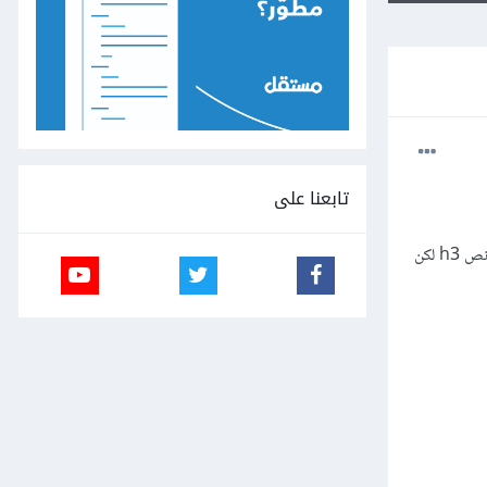
تابعنا على
قمت بعمل تأثير تظليل وتدرج على صورة الـ header ويوجد بداخل الـ Div الذي طبقت عليه هذا التأثير Div آخر يحمل نص h3 لكن