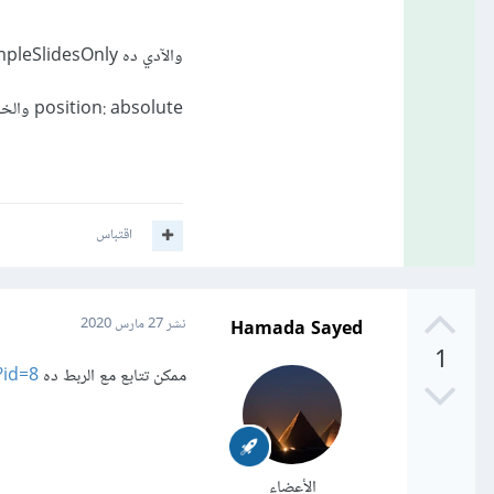
والآدي ده carouselExampleSlidesOnly# اضف له الخاصيه
position: absolute والخاصيه bottom: 50px
اقتباس
Hamada Sayed
نشر
27 مارس 2020
1
ممكن تتابع مع الربط ده
?id=8
الأعضاء