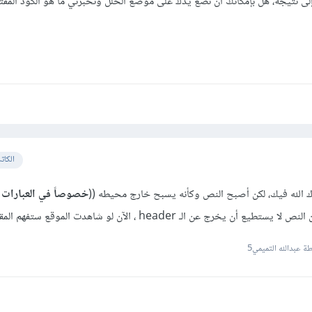
إلى نتيجة، هل بإمكانك أن تضع يدك على موضع الخلل وتخبرني ما هو الكود المف
الكات
رك الله فيك، لكن أصبح النص وكأنه يسبح خارج محيطه ((
خصوصاً في العبارات 
ع أن يخرج عن الـ header ، الآن لو شاهدت الموقع ستفهم المقصود.
 عبدالله التميمي5