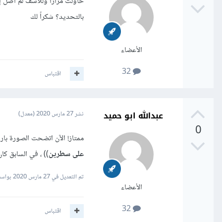
حاولت مراراً وللأسف لم أصل 
بالتحديد؟ شكراً لك
الأعضاء
32
اقتباس
عبدالله ابو حميد
نشر
27 مارس 2020
(معدل)
0
ممتاز! الآن اتضحت الصورة با
على سطرين
)) ، في السابق كان النص لا يستطي
تم التعديل في
27 مارس 2020
بواسطة
الأعضاء
32
اقتباس