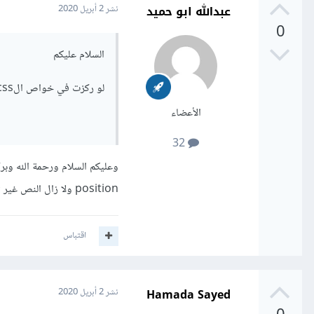
عبدالله ابو حميد
نشر
2 أبريل 2020
0
السلام عليكم
لو ركزت في خواص الcss في الرابط وبالتحديد في الخاصيه position ستجد حل المشكله
الأعضاء
32
وعليكم السلام ورحمة الله وبر
position ولا زال النص غير ثابت، ويختلف من شاشة لأخرى، طبعاً هذه المشكلة ظهرت بعد حل المشكلة الأصلية.
اقتباس
Hamada Sayed
نشر
2 أبريل 2020