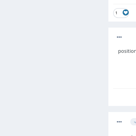
1
 اللي تم اضافه التأثير ليه اجعله في نفس المستوي او مستوي اعلي وليس parent واضف له الخاصيه position
ب