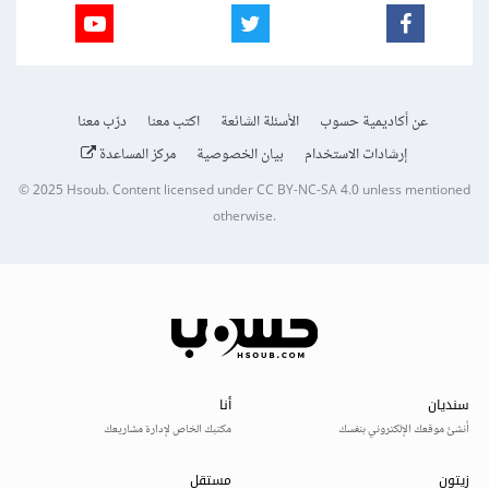
عن أكاديمية حسوب
الأسئلة الشائعة
اكتب معنا
درّب معنا
إرشادات الاستخدام
بيان الخصوصية
مركز المساعدة
© 2025
Hsoub
.
Content licensed under
CC BY-NC-SA 4.0
unless mentioned
otherwise.