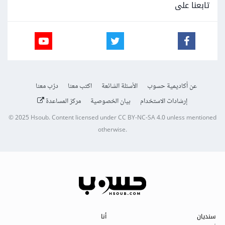
تابعنا على
عن أكاديمية حسوب
الأسئلة الشائعة
اكتب معنا
درّب معنا
إرشادات الاستخدام
بيان الخصوصية
مركز المساعدة
© 2025
Hsoub
.
Content licensed under
CC BY-NC-SA 4.0
unless mentioned
otherwise.