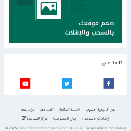
تابعنا على
عن أكاديمية حسوب
الأسئلة الشائعة
اكتب معنا
درّب معنا
إرشادات الاستخدام
بيان الخصوصية
مركز المساعدة
© 2025
Hsoub
.
Content licensed under
CC BY-NC-SA 4.0
unless mentioned