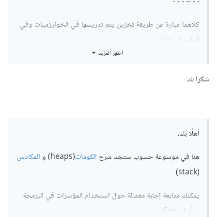
- - -- - - -
كلاهما عبارة عن طريقة تخزين يتم تدريسها في الخوارزميات وفي
قواعد البيانات.
أظهر المزيد
- المكدس او ما يسمى بال stack يتبع طريقة First in last out
بمعنى اول عنصر يدخل الى القائمة هو اخر عنصر سيتم اخراجة
شكرا لك
واستخدامة.
- الكومة او ما يسمى بال queue والتي تعتبر الطابور وتتبع طريقة
First in first out بنفس عمل الطابور اليومي عند قيامك بشراء
أهلًا بك،
شيئ ماء، حيث يتم تجهيز طلبية اول شخص وصل الى الطابور.
هنا في موسوعة حسوب ستجد شرح
الكومات
(heaps) و
المكادس
كما اسلفت يتم استخدامها في عملية تخزين البيانات واستدعائها
(stack)
حسب ما يحتاجه المطور.
يمكنك متابعة إجابة مفصلة حول استخدام المؤشرات في البرمجة
مثلًا في ++C