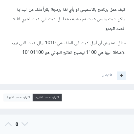
كيف عمل برنامج بالاسمبلي او بأي لغة برمجة يقرأ ملف من البداية
ولكن ٤ بت وليس ٨ بت ثم يضيف هذا ال ٤ بت الي ٤ بت اخري انا لا
اقصد الجمع
مثال لنفترض أن أول ٤ بت في الملف هي 1010 وال ٤ بت التي نريد
الإضافة إليها هي 1100 ليصبح الناتج النهائي هو 10101100
اقتباس
الترتيب حسب التقييم
الترتيب حسب التاريخ
0