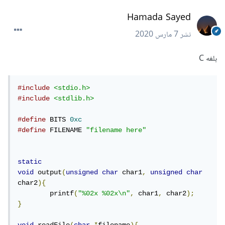
Hamada Sayed
نشر
7 مارس 2020
بلغه C
#include
<stdio.h>
#include
<stdlib.h>
#define
 BITS 
0xc
#define
 FILENAME 
"filename here"
static
void
 output
(
unsigned
char
 char1
,
unsigned
char
char2
){
	printf
(
"%02x %02x\n"
,
 char1
,
 char2
);
}