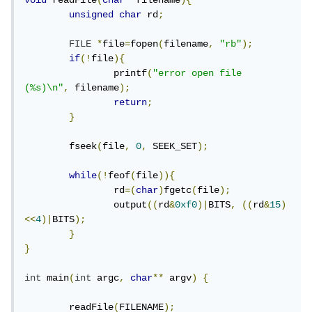
void
 readFile
(
char
*
filename
){
unsigned
char
 rd
;
FILE
*
file
=
fopen
(
filename
,
"rb"
);
if
(!
file
){
		printf
(
"error open file 
(%s)\n"
,
 filename
);
return
;
}
	fseek
(
file
,
0
,
 SEEK_SET
);
while
(!
feof
(
file
)){
		rd
=(
char
)
fgetc
(
file
);
		output
((
rd
&
0xf0
)|
BITS
,
((
rd
&
15
)
<<
4
)|
BITS
);
}
}
int
 main
(
int
 argc
,
char
**
 argv
)
{
	readFile
(
FILENAME
);