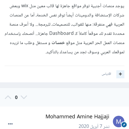
يوجد منصات أجنبية توفر مواقع جاهزة لها قالب معين مثل wix وبعض
شركات الإستضافة والدومينات أيضاً توفر نفس الخدمة، أما عن المنصات
العربية فهي متفرقة: منها للقوالب، للتصميمات، للبرمجة... ولا أعرف منصة
محددة تقدم لك موقعاً كاملاً كـ Dashboard جاهزة... أنصحك بإستخدام
منصات العمل الحر العربية مثل موقع
خمسات
و مستقل وطلب ما تريده
لموقعك العربي وسوف تجد من يساعدك بالتأكيد.
اقتباس
0
Mohammed Amine Hajjaji
نشر
7 أبريل 2020