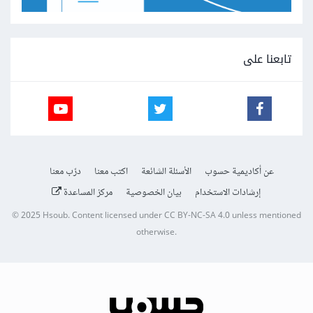
تابعنا على
عن أكاديمية حسوب
الأسئلة الشائعة
اكتب معنا
درّب معنا
إرشادات الاستخدام
بيان الخصوصية
مركز المساعدة
© 2025
Hsoub
.
Content licensed under
CC BY-NC-SA 4.0
unless mentioned
otherwise.