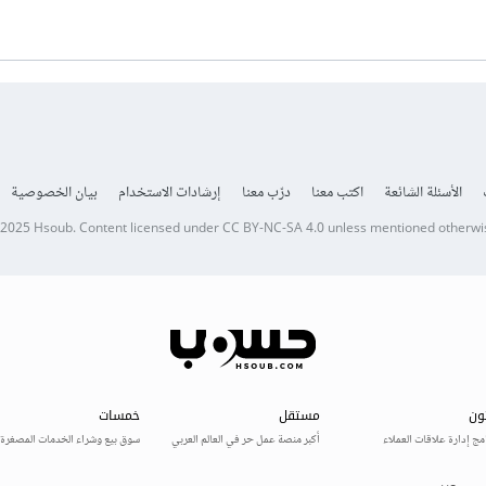
الأسئلة الشائعة
اكتب معنا
درّب معنا
إرشادات الاستخدام
بيان الخصوصية
 2025
Hsoub
.
Content licensed under
CC BY-NC-SA 4.0
unless mentioned otherwi