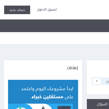
تسجيل الدخول
حساب جديد
إعلانات
ن
1
السؤال