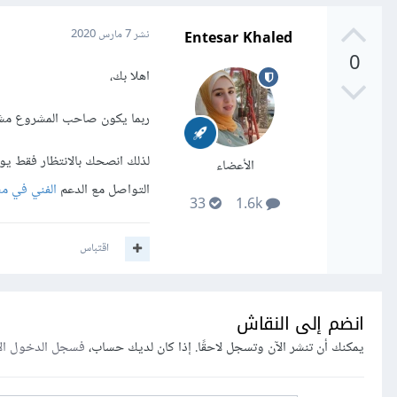
Entesar Khaled
نشر
7 مارس 2020
0
اهلا بك،
ربما يكون صاحب المشروع مش
لذلك انصحك بالانتظار فقط يوم
الأعضاء
التواصل مع الدعم
الفني في م
33
1.6k
اقتباس
انضم إلى النقاش
يمكنك أن تنشر الآن وتسجل لاحقًا. إذا كان لديك حساب،
فسجل الدخول ال