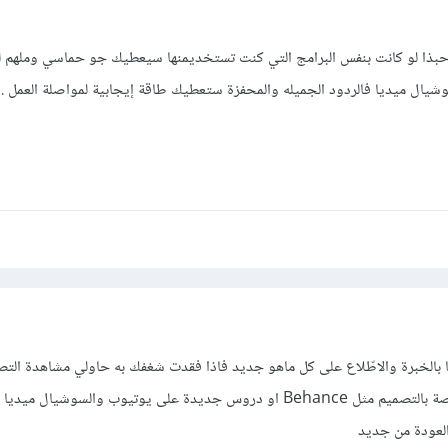
حبذا لو كانت بنفس البرامج التي كنت تستخديمنها سيعطيك جو حماسي وملهم لل
شيال ميديا فالردود الجميله والمحفزة ستعطيك طاقة إيجابية لمواصلة العمل .
 بالخبرة والاطّلاع على كل ماهو جديد فاذا فقدت شغفك به حاولي مشاهدة التص
الجديدة على المواقع المتخصصة بالتصميم مثل Behance او دروس جديدة على يوتيوب والسوشيال ميد
لعودة من جديد