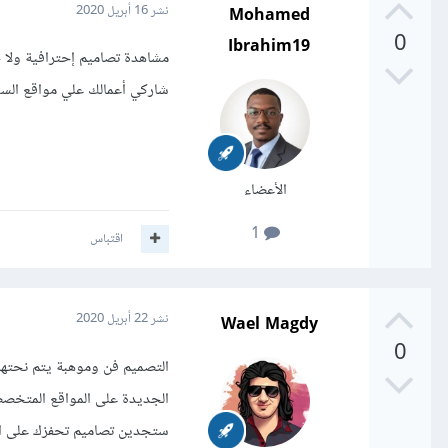
Mohamed
نشر
16 أبريل 2020
0
Ibrahim19
مشاهدة تصاميم إحترافية ولا 
شاركي أعمالك علي مواقع السو
الأعضاء
1
اقتباس
Wael Magdy
نشر
22 أبريل 2020
0
التصميم فن وموهبة يتم نحتها
ستجدين تصاميم تحفزك على ا