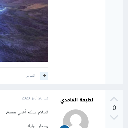
اقتباس
لطيفة الغامدي
نشر
26 أبريل 2020
0
السلام عليكم أختي همسة،
رمضان مبارك