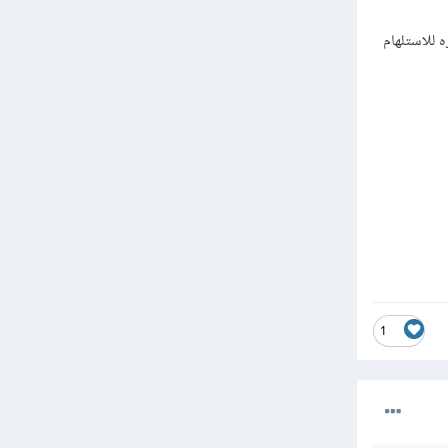
 للاستلهام
1