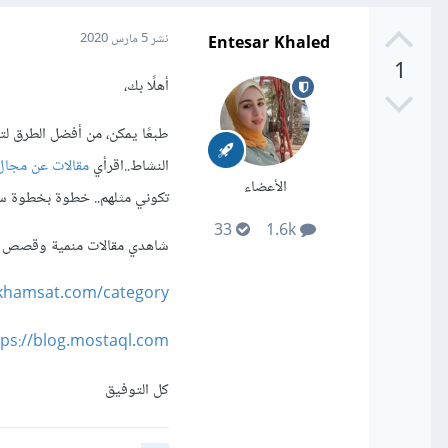
Entesar Khaled
نشر
5 مارس 2020
1
أهلًا بك،
طبعًا يمكن، من أفضل الطرق ل
النشاط..اقرأي
مقالات عن مجال
الأعضاء
تكوني مثلهم.. خطوة بخطوة س
33
1.6k
شاهدي مقالات منمية وقصص نج
s://blog.khamsat.com/category
tps://blog.mostaql.com/
كل التوفيق