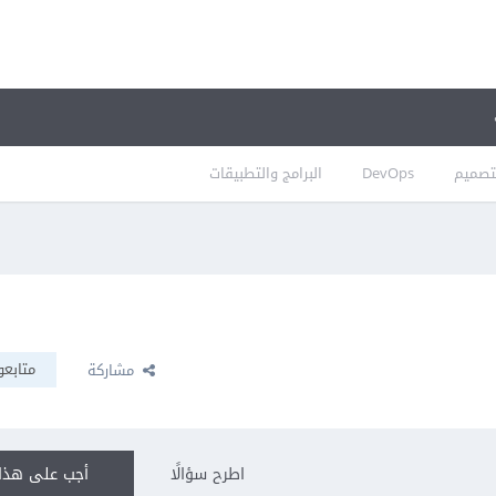
تصميم
DevOps
البرامج والتطبيقات
متابعو
مشاركة
اطرح سؤالًا
أجب على هذا 