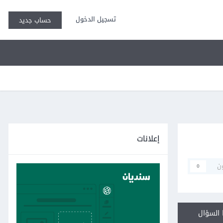
تسجيل الدخول
حساب جديد
إعلانات
ن
0
السؤال