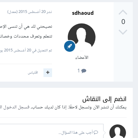
sdhaoud
نشر
20 أغسطس 2015
(معدل)
0
تتعلم وتعرف محددات وخصائص ك
تم التعديل في
20 أغسطس 2015
بواسط
الأعضاء
1
اقتباس
انضم إلى النقاش
يمكنك أن تنشر الآن وتسجل لاحقًا. إذا كان لديك حساب،
فسجل الدخول ال
أجب على هذا السؤال...