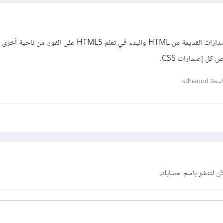
نصيحتي لك هي أن تنسى الإصدارات القديمة من HTML والبدء في تعلم HTML5 على الفو
ل إصدارات CSS.
ة sdhaoud
آن
لتنشر باسم حسابك.