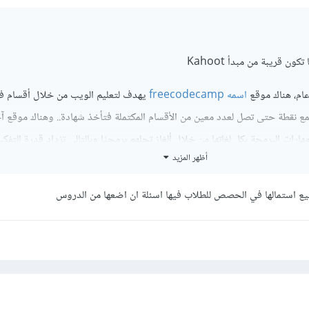
تكون قريبة من مبدأ Kahoot
ام، هناك موقع
اسمه freecodecamp
يهدف لتعليم الويب من خلال أقسام ف
ع نقطة حتى تصل لعدد معين من الأقسام المكتملة فتأخذ شهادة.. وهناك موقع آ
 مهارات البرمجة بكل لغاتها من خلال ألغاز تحلهم برمجيًا وبالتالي تزداد قدرة التفك
أظهر المزيد
يع استمالها في الحصص للطلاب فيها اسئلة ان اضعها من الدروس