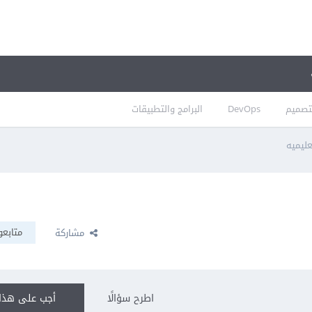
تصميم
DevOps
البرامج والتطبيقات
عليميه
متابعو
مشاركة
اطرح سؤالًا
أجب على هذا 