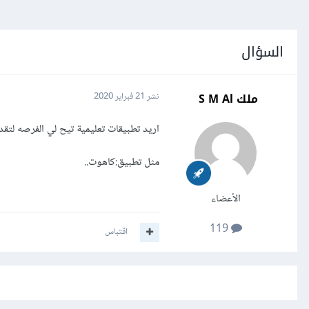
السؤال
ملك S M Al
نشر
21 فبراير 2020
اريد تطبيقات تعليمية تيح لي الفرصه لتق
مثل تطبيق:كاهوت..
الأعضاء
119
اقتباس