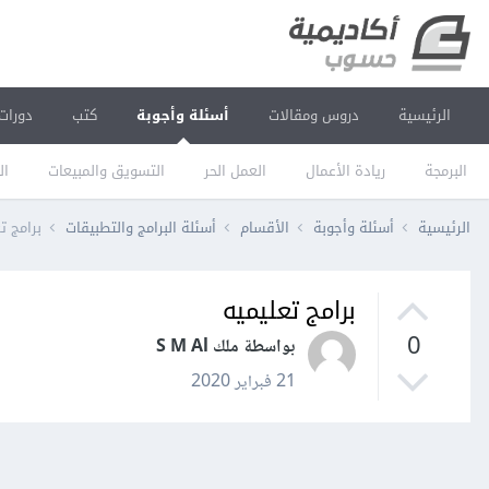
الرئيسية
دروس ومقالات
أسئلة وأجوبة
كتب
دورات
البرمجة
ريادة الأعمال
العمل الحر
التسويق والمبيعات
ال
الرئيسية
أسئلة وأجوبة
الأقسام
أسئلة البرامج والتطبيقات
برامج ت
برامج تعليميه
0
بواسطة ملك S M Al
21 فبراير 2020