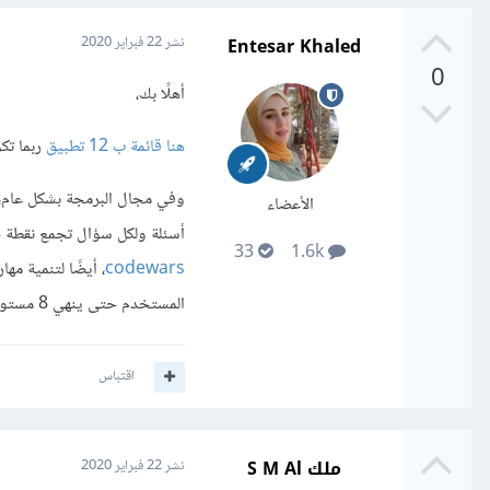
Entesar Khaled
نشر
22 فبراير 2020
0
أهلًا بك،
هنا قائمة ب 12 تطبيق
ربما تكون
وفي مجال البرمجة بشكل عام،
الأعضاء
أسئلة ولكل سؤال تجمع نقطة ح
33
1.6k
codewars
، أيضًا لتنمية مها
المستخدم حتى ينهي 8 مستويات يأخذ قلادة أو مميزات أخرى
اقتباس
ملك S M Al
نشر
22 فبراير 2020