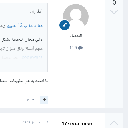
0
أهلًا بك،
هنا قائمة ب 12 تطبيق
ربما 
الأعضاء
وفي مجال البرمجة بشكل ع
119
منهم أسئلة ولكل سؤال تجم
codewars
، أيضًا لتنمية
عند المستخدم حتى ينهي 8 مستويات يأخذ قلادة أو مميزات أخرى
ما اقصد به هي تطبيقات استط
اقتباس
محمد سعيد17
نشر
25 أبريل 2020