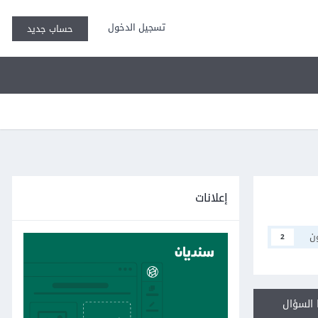
تسجيل الدخول
حساب جديد
إعلانات
ن
2
السؤال