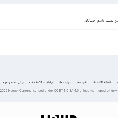
آن
لتنشر باسم حسابك.
الأسئلة الشائعة
اكتب معنا
درّب معنا
إرشادات الاستخدام
بيان الخصوصية
 2025
Hsoub
.
Content licensed under
CC BY-NC-SA 4.0
unless mentioned otherwi