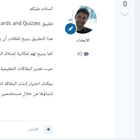
0
السلام عليكم
تطبيق StudyBlue Flashcards and Quizzes
هذا التطبيق يتيح للطلاب أن ي
الأعضاء
كما يتيح لهم إمكانية إمتلاك ا
40
حيث تعتبر البطاقات التعليمية (flashcards) أداه تعلمية ومساعدة رائ
إنشاؤها من خلال مستخدمين آ
اقتباس