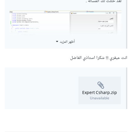
لقد حللت لك المسألة .
أظهر المزيد
انت عبقري !!! شكرا استاذي الفاضل
using
System
.
Windows
.
Forms
;
using
System
.
Text
.
RegularExpressions
;
Expert Csharp.zip
namespace
Expert_Csharp
Unavailable
{
public
 partial 
class
Form1
:
Form
{
public
Form1
()
{