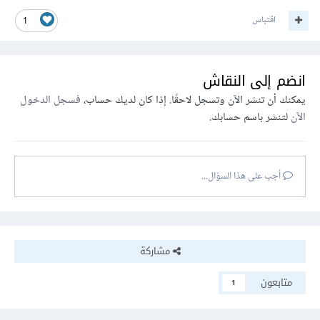
InitializeComponent
();
اقتباس
1
}
private
void
 button1_Click
(
object 
sender
,
EventArgs
 e
)
انضم إلى النقاش
{
            string 
Inputxt
=
يمكنك أن تنشر الآن وتسجل لاحقًا. إذا كان لديك حساب،
فسجل الدخول
InputTextBox
.
Text
;
الآن
لتنشر باسم حسابك.
            string 
Changetxt
=
ChangeTextBox
.
Text
;
            string 
ChangeWithtxt
=
ChangeWithTextBox
.
Text
;
أجب على هذا السؤال...
            string result 
=
Regex
.
Replace
(
Inputxt
,
Changetxt
,
ChangeWithtxt
);
مشاركة
ResultTextBox
.
Text
=
 result
;
}
متابعون
1
}
}