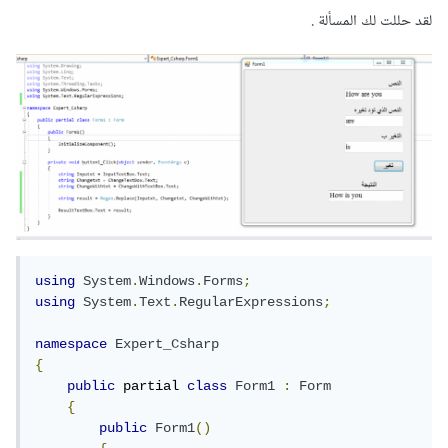
لقد حللت لك المسألة .
using
System
.
Windows
.
Forms
;
using
System
.
Text
.
RegularExpressions
;
namespace
Expert_Csharp
{
public
 partial 
class
Form1
:
Form
{
public
Form1
()