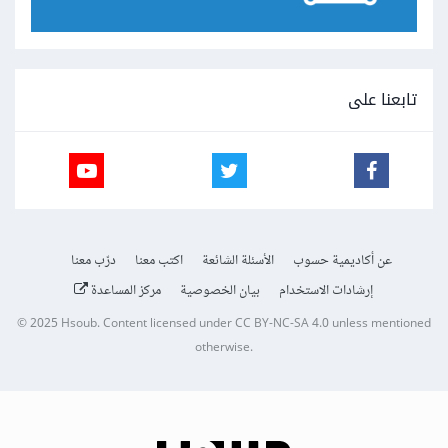
تابعنا على
عن أكاديمية حسوب
الأسئلة الشائعة
اكتب معنا
درّب معنا
إرشادات الاستخدام
بيان الخصوصية
مركز المساعدة
© 2025
Hsoub
.
Content licensed under
CC BY-NC-SA 4.0
unless mentioned
otherwise.