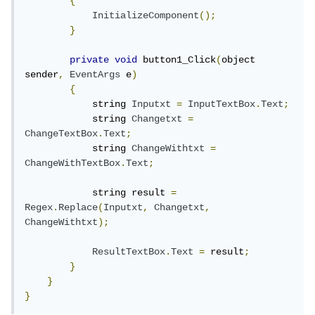
{
InitializeComponent
();
}
private
void
 button1_Click
(
object 
sender
,
EventArgs
 e
)
{
            string 
Inputxt
=
InputTextBox
.
Text
;
            string 
Changetxt
=
ChangeTextBox
.
Text
;
            string 
ChangeWithtxt
=
ChangeWithTextBox
.
Text
;
            string result 
=
Regex
.
Replace
(
Inputxt
,
Changetxt
,
ChangeWithtxt
);
ResultTextBox
.
Text
=
 result
;
}
}
}