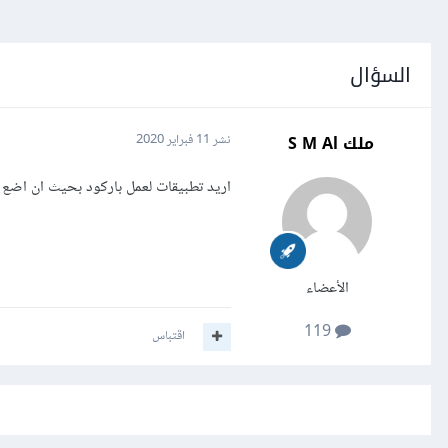
السؤال
ملك S M Al
نشر
11 فبراير 2020
اريد تطبيقات لعمل باركود بحيث ان اضع 
الأعضاء
119
اقتباس