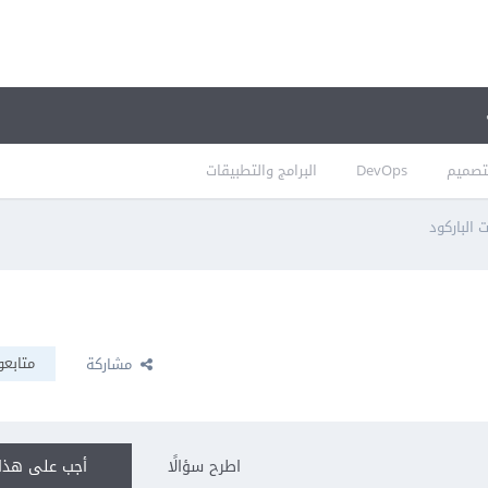
تصميم
DevOps
البرامج والتطبيقات
 الباركود
متابعو
مشاركة
اطرح سؤالًا
أجب على هذا 