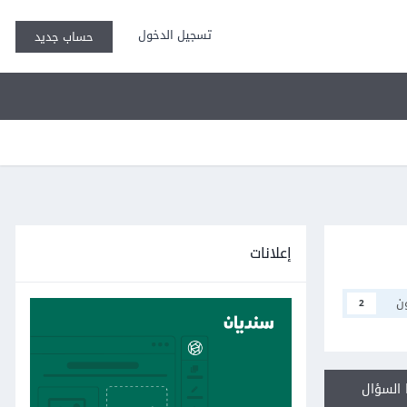
تسجيل الدخول
حساب جديد
إعلانات
ن
2
السؤال