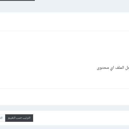
خل الملف اي محتوى
الترتيب حسب التقييم
ال