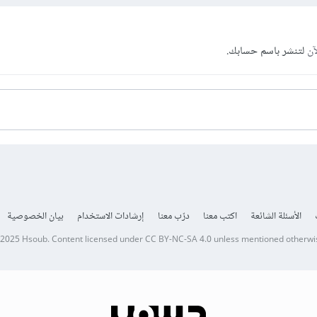
آن
لتنشر باسم حسابك.
الأسئلة الشائعة
اكتب معنا
درّب معنا
إرشادات الاستخدام
بيان الخصوصية
 2025
Hsoub
.
Content licensed under
CC BY-NC-SA 4.0
unless mentioned otherwi