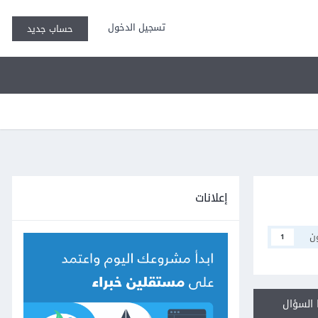
تسجيل الدخول
حساب جديد
إعلانات
ن
1
السؤال