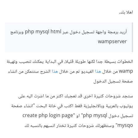
اهلا بك،
أريد برمجة واجهة تسجيل دخول عبر php mysql html وبرنامج
wampserver
الخطوات بسيطة جدا لكنها طويلة قليلا، في البداية يمكنك تنصيب وتهيئة
wamp من خلال
هذا
الفيديو ثم من خلال
هذا
الشرح ستتمكن من انشاء
صفحة تسجيل الدخول
ستجد شروحات كثيرة اخرى قد تعجبك اكثر من ما اشرت اليه على
يوتيوب بالعربية وبالانجليزية فقط اكتب في خانة البحث "انشاء صفحة
تسجيل دخول php mysql" او "create php login page
mysqo" وستظهرلك شروحات كثيرة تختار انسبهم بالنسبه لك