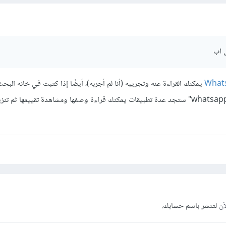
س اب
What
يمكنك القراءة عنه وتجريبه (أنا لم أجربه)، أيضًا إذا كتبت في خانه الب
تطبيقات الموبايل "whatsapp tracker" ستجد عدة تطبيقات يمكنك قراءة وصفها ومشاهدة تقييمها ث
آن
لتنشر باسم حسابك.