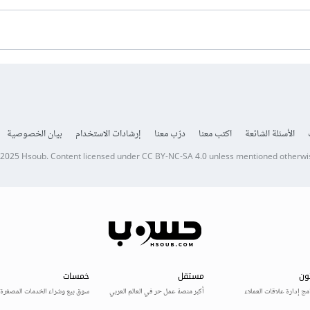
الأسئلة الشائعة
اكتب معنا
درّب معنا
إرشادات الاستخدام
بيان الخصوصية
 2025
Hsoub
.
Content licensed under
CC BY-NC-SA 4.0
unless mentioned otherwi