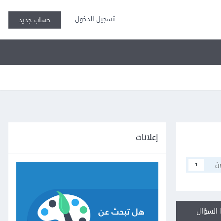
تسجيل الدخول
حساب جديد
إعلانات
ن
1
السؤال