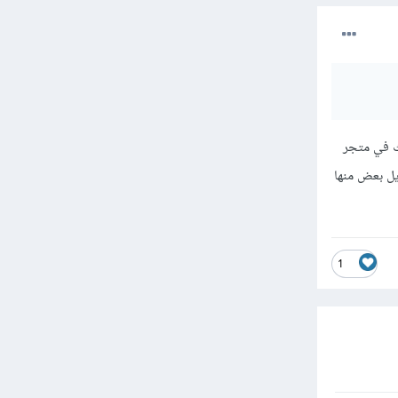
حث في متجر
م تنزيل بعض منها
1