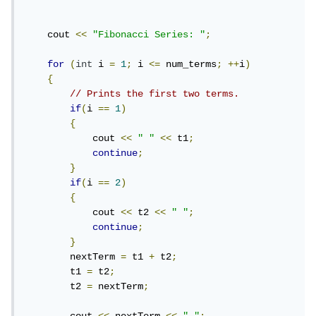
    cout 
<<
"Fibonacci Series: "
;
for
(
int
 i 
=
1
;
 i 
<=
 num_terms
;
++
i
)
{
// Prints the first two terms.
if
(
i 
==
1
)
{
            cout 
<<
" "
<<
 t1
;
continue
;
}
if
(
i 
==
2
)
{
            cout 
<<
 t2 
<<
" "
;
continue
;
}
        nextTerm 
=
 t1 
+
 t2
;
        t1 
=
 t2
;
        t2 
=
 nextTerm
;