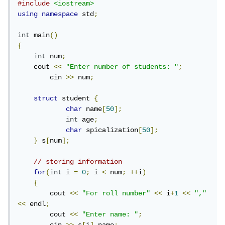
#include
<iostream>
using
namespace
 std
;
int
 main
()
{
int
 num
;
    cout 
<<
"Enter number of students: "
;
        cin 
>>
 num
;
struct
 student 
{
char
 name
[
50
];
int
 age
;
char
 spicalization
[
50
];
}
 s
[
num
];
// storing information
for
(
int
 i 
=
0
;
 i 
<
 num
;
++
i
)
{
        cout 
<<
"For roll number"
<<
 i
+
1
<<
","
<<
 endl
;
        cout 
<<
"Enter name: "
;