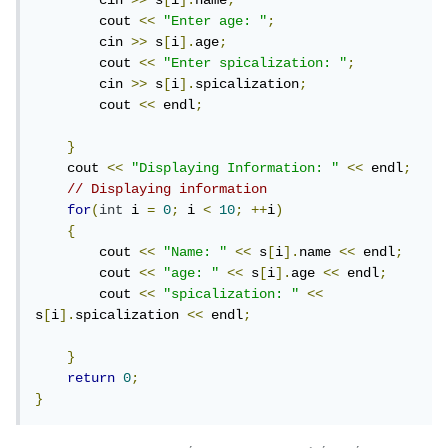
        cin 
>>
 s
[
i
].
name
;
        cout 
<<
"Enter age: "
;
        cin 
>>
 s
[
i
].
age
;
        cout 
<<
"Enter spicalization: "
;
        cin 
>>
 s
[
i
].
spicalization
;
        cout 
<<
 endl
;
}
    cout 
<<
"Displaying Information: "
<<
 endl
;
// Displaying information
for
(
int
 i 
=
0
;
 i 
<
10
;
++
i
)
{
        cout 
<<
"Name: "
<<
 s
[
i
].
name 
<<
 endl
;
        cout 
<<
"age: "
<<
 s
[
i
].
age 
<<
 endl
;
        cout 
<<
"spicalization: "
<<
s
[
i
].
spicalization 
<<
 endl
;
}
return
0
;
}