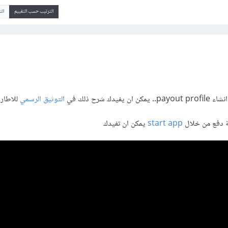
الترتيب حسب التقييم
ال
ك شرح ذلك في
التوثيق الرسمي
للاطار Unity
ة دفع من خلال
start app
يمكن ان تفيدك