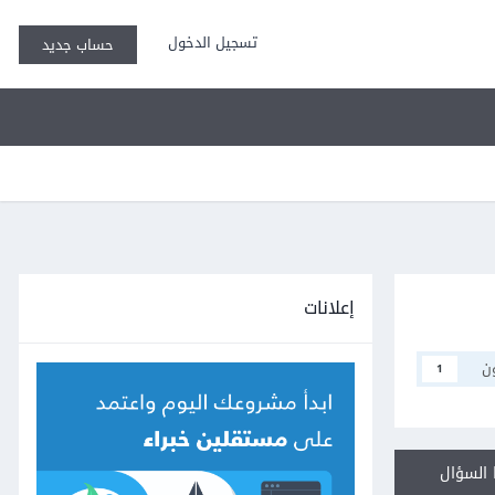
تسجيل الدخول
حساب جديد
إعلانات
ن
1
السؤال