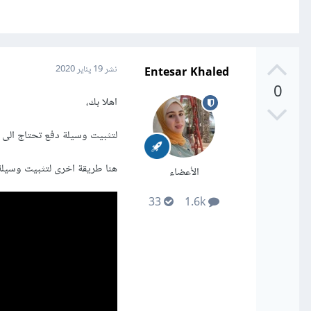
Entesar Khaled
نشر
19 يناير 2020
0
اهلا بك،
لتثبيت وسيلة دفع تحتاج الى انشاء payout profile.. يمكن ان يفيد
هنا طريقة اخرى لتثبيت وسيل
الأعضاء
33
1.6k