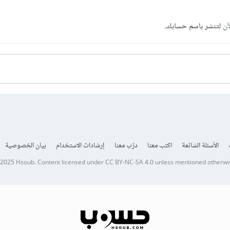
آن
لتنشر باسم حسابك.
الأسئلة الشائعة
اكتب معنا
درّب معنا
إرشادات الاستخدام
بيان الخصوصية
 2025
Hsoub
.
Content licensed under
CC BY-NC-SA 4.0
unless mentioned otherwi