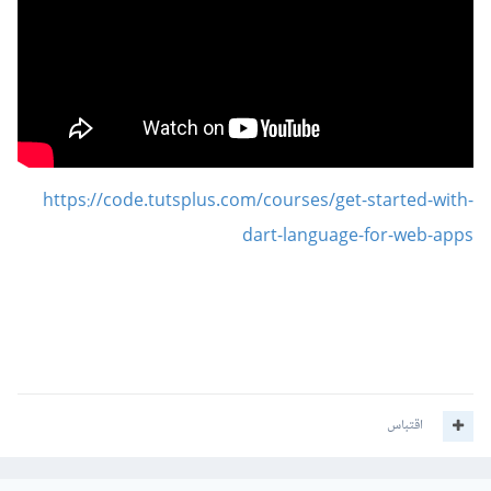
https://code.tutsplus.com/courses/get-started-with-
dart-language-for-web-apps
اقتباس