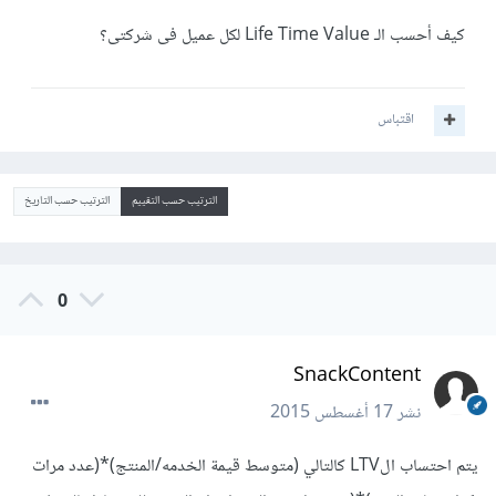
كيف أحسب الـ Life Time Value لكل عميل فى شركتى؟
اقتباس
الترتيب حسب التقييم
الترتيب حسب التاريخ
0
SnackContent
نشر
17 أغسطس 2015
يتم احتساب الLTV كالتالي (متوسط قيمة الخدمه/المنتج)*(عدد مرات