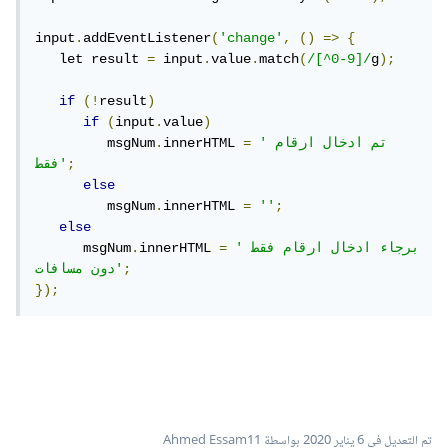
input
.
addEventListener
(
'change'
,
()
=>
{
   let result 
=
 input
.
value
.
match
(
/[^0-9]/
g
);
if
(!
result
)
if
(
input
.
value
)
'تم ادخال ارقام 
=
innerHTML 
.
         msgNum
;
فقط'
else
         msgNum
.
innerHTML 
=
''
;
else
'برجاء ادخال ارقام فقط 
=
innerHTML 
.
      msgNum
;
دون مسافات'
});
تم التعديل في
6 يناير 2020
بواسطة Ahmed Essam11