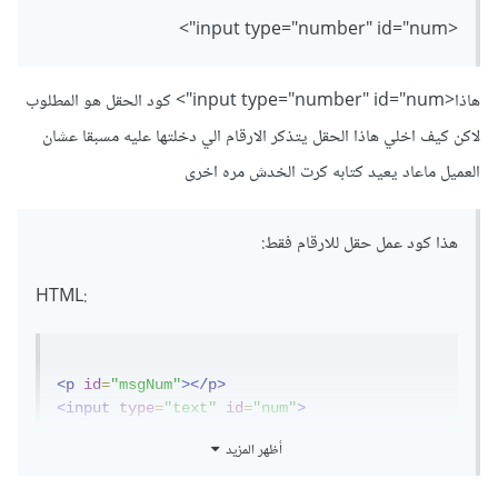
<input type="number" id="num">
هاذا<input type="number" id="num"> كود الحقل هو المطلوب
لاكن كيف اخلي هاذا الحقل يتذكر الارقام الي دخلتها عليه مسبقا عشان
العميل ماعاد يعيد كتابه كرت الخدش مره اخرى
هذا كود عمل حقل للارقام فقط:
:HTML
<p
id
=
"msgNum"
></p>
<input
type
=
"text"
id
=
"num"
>
أظهر المزيد
:JavaScript