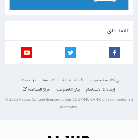
تابعنا على
عن أكاديمية حسوب
الأسئلة الشائعة
اكتب معنا
درّب معنا
إرشادات الاستخدام
بيان الخصوصية
مركز المساعدة
© 2025
Hsoub
.
Content licensed under
CC BY-NC-SA 4.0
unless mentioned
otherwise.