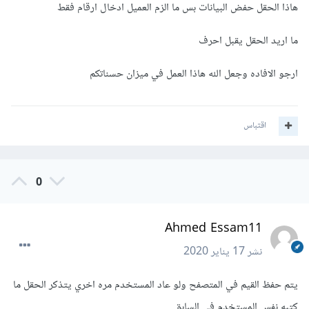
هاذا الحقل حفض البيانات بس ما الزم العميل ادخال ارقام فقط
let msgNum 
=
ما اريد الحقل يقبل احرف
document
.
getElementById
(
'msgNum'
),
input      
=
document
.
getElementById
(
'num'
);
ارجو الافاده وجعل الله هاذا العمل في ميزان حسناتكم
input
.
addEventListener
(
'change'
,
()
=>
{
   let result 
=
 input
.
value
.
match
(
/[^0-
اقتباس
9]/
g
);
if
(!
result
)
if
(
input
.
value
)
0
'تم ادخال ارقام 
=
innerHTML 
.
         msgNum
;
فقط'
else
Ahmed Essam11
         msgNum
.
innerHTML 
=
''
;
else
نشر
17 يناير 2020
'برجاء ادخال ارقام 
=
innerHTML 
.
      msgNum
;
فقط دون مسافات'
يتم حفظ القيم في المتصفح ولو عاد المستخدم مره اخري يتذكر الحقل ما
});
كتبه نفس المستخدم في السابق