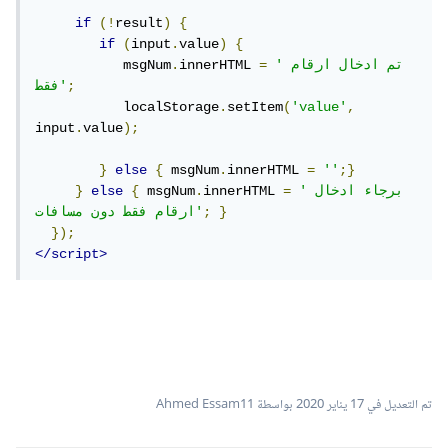
if
(!
result
)
{
if
(
input
.
value
)
{
'تم ادخال ارقام 
=
innerHTML 
.
           msgNum
;
فقط'
           localStorage
.
setItem
(
'value'
,
input
.
value
);
}
else
{
 msgNum
.
innerHTML 
=
''
;}
'برجاء ادخال 
=
innerHTML 
.
 msgNum
{
else
}
}
;
ارقام فقط دون مسافات'
});
</script>
تم التعديل في
17 يناير 2020
بواسطة Ahmed Essam11