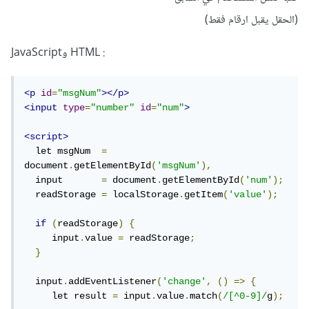
(الحقل يقبل ارقام فقط)
: HTML وJavaScript
<p
id
=
"msgNum"
></p>
<input
type
=
"number"
id
=
"num"
>
<script>
  let msgNum  
=
document
.
getElementById
(
'msgNum'
),
  input       
=
 document
.
getElementById
(
'num'
);
  readStorage 
=
 localStorage
.
getItem
(
'value'
);
if
(
readStorage
)
{
     input
.
value 
=
 readStorage
;
}
  input
.
addEventListener
(
'change'
,
()
=>
{
     let result 
=
 input
.
value
.
match
(
/[^0-9]/
g
);