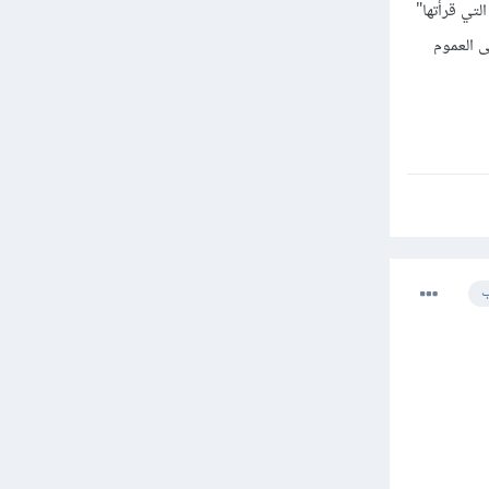
تي قرأتها"
ى العموم
ب