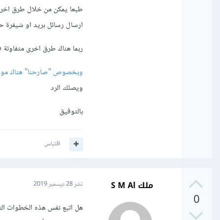
طبعا يمكن من خلال طرق اخرى 
ارسال رسائل بريد او شيفرة ح
ربما هناك طرق اخرى متفاوتة
وبخصوص "صارحنا" هناك موق
ويصلك الرد
بالتوفيق
اقتباس
ملك S M Al
نشر
28 ديسمبر 2019
0
هل اتبع نفس هذه الخطوات الت