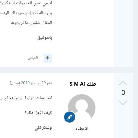
اتبعي نفس الخطوات المذكورة ف
وارساله لغيرك وسيصلك الرد عل
المقال شامل بما تريدينه
بالتوفيق
اقتباس
ملك S M Al
نشر
29 ديسمبر 2019
(معدل)
0
لقد عملت الرابط وتم بنجاح ول
كيف افعل ذلك؟
وشكر لكي
الأعضاء