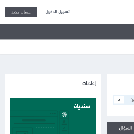
تسجيل الدخول
حساب جديد
إعلانات
ن
2
السؤال