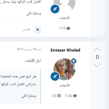
افضل كتب قرأتها ولما يدخل ع
وشكرا لكي
الأعضاء
119
اقتباس
Entesar Khaled
نشر
29 ديسمبر 2019
0
اجل
@ملك..
هل اتبع نفس هذه الخطوات 
شاركني افضل كتب قرأتها و
الأعضاء
وشكرا لكي
33
1.6k