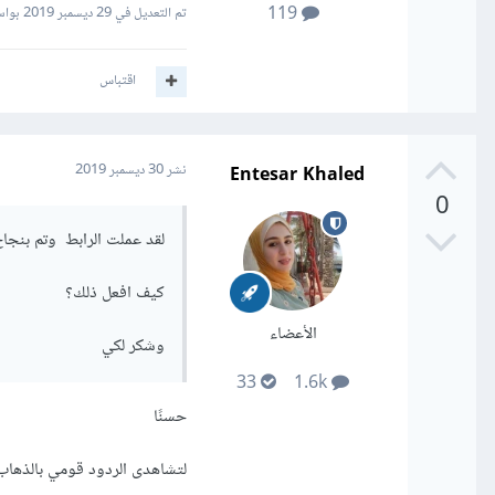
119
تم التعديل في
29 ديسمبر 2019
بواس
اقتباس
Entesar Khaled
نشر
30 ديسمبر 2019
0
لقد عملت الرابط وتم بنجاح
كيف افعل ذلك؟
الأعضاء
وشكر لكي
33
1.6k
حسنًا
لتشاهدى الردود قومي بالذهاب 