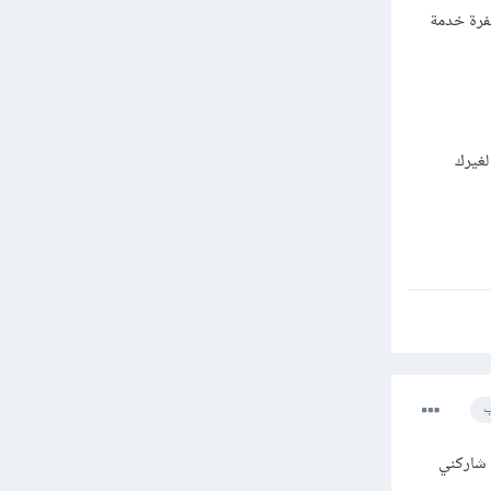
فرة خدمة
غيرك
ب
 شاركني