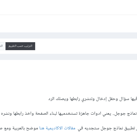
الترتيب حسب التقييم
ال
يها سؤال وحقل إدخال وتنشري رابطها ويصلك الرد
اذج جوجل.. يعني ادوات جاهزة تستخدميها لبناء الصفحة واخذ رابطها ونشره
 عبر تطبيق نماذج جوجل ستجديه في
مقالات الاكاديمية هنا
موضح بالعربية ومع ص