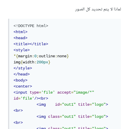
لماذا لا يتم تحديد كل الصور
<!DOCTYPE html>
<html>
<head>
<title></title>
<style>
*{
margin
:
0
;
outline
:
none
}
img
{
width
:
200px
}
</style>
</head>
<body>
<center>
<input
type
=
'file'
accept
=
"image/*"
id
=
'file'
/><br>
<img
id
=
"out1"
title
=
"logo"
>
<br>
<img
class
=
"out1"
title
=
"logo"
>
<br>
<img
class
=
"out1"
title
=
"logo"
>