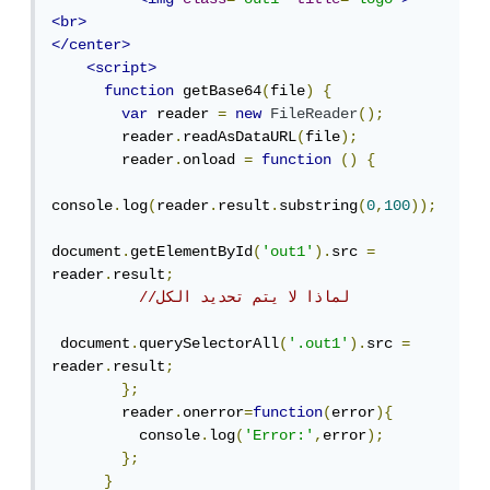
<br>
</center>
<script>
function
 getBase64
(
file
)
{
var
 reader 
=
new
FileReader
();
        reader
.
readAsDataURL
(
file
);
        reader
.
onload 
=
function
()
{
console
.
log
(
reader
.
result
.
substring
(
0
,
100
));
document
.
getElementById
(
'out1'
).
src 
=
reader
.
result
;
//لماذا لا يتم تحديد الكل
 document
.
querySelectorAll
(
'.out1'
).
src 
=
reader
.
result
;
};
        reader
.
onerror
=
function
(
error
){
          console
.
log
(
'Error:'
,
error
);
};
}