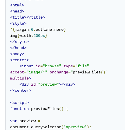
<html>
<head>
<title></title>
<style>
*{
margin
:
0
;
outline
:
none
}
img
{
width
:
200px
}
</style>
</head>
<body>
<center>
<input
id
=
"browse"
type
=
"file"
accept
=
"image/*"
onchange
=
"
previewFiles
()
"
multiple
>
<div
id
=
"preview"
></div>
</center>
<script>
function
 previewFiles
()
{
var
 preview 
=
document
.
querySelector
(
'#preview'
);