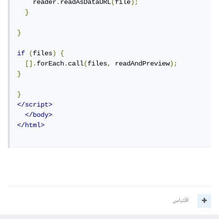
    reader
.
readAsDataURL
(
file
);
}
}
if
(
files
)
{
[].
forEach
.
call
(
files
,
 readAndPreview
);
}
}
</script>
</body>
</html>
اقتباس