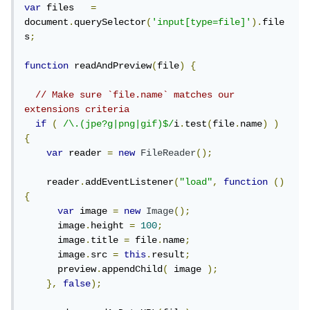
var
 files   
=
document
.
querySelector
(
'input[type=file]'
).
file
s
;
function
 readAndPreview
(
file
)
{
// Make sure `file.name` matches our 
extensions criteria
if
(
/\.(jpe?g|png|gif)$/
i
.
test
(
file
.
name
)
)
{
var
 reader 
=
new
FileReader
();
    reader
.
addEventListener
(
"load"
,
function
()
{
var
 image 
=
new
Image
();
      image
.
height 
=
100
;
      image
.
title 
=
 file
.
name
;
      image
.
src 
=
this
.
result
;
      preview
.
appendChild
(
 image 
);
},
false
);