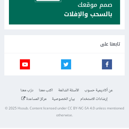
تابعنا على
عن أكاديمية حسوب
الأسئلة الشائعة
اكتب معنا
درّب معنا
إرشادات الاستخدام
بيان الخصوصية
مركز المساعدة
© 2025
Hsoub
.
Content licensed under
CC BY-NC-SA 4.0
unless mentioned
otherwise.