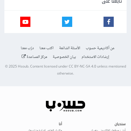
تابعنا على
عن أكاديمية حسوب
الأسئلة الشائعة
اكتب معنا
درّب معنا
إرشادات الاستخدام
بيان الخصوصية
مركز المساعدة
© 2025
Hsoub
.
Content licensed under
CC BY-NC-SA 4.0
unless mentioned
otherwise.