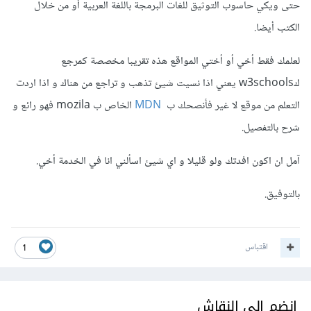
حتى ويكي حاسوب التوثيق للغات البرمجة باللغة العربية أو من خلال
الكتب أيضا.
لعلمك فقط أخي أو أختي المواقع هذه تقريبا مخصصة كمرجع
كw3schools يعني اذا نسيت شيئ تذهب و تراجع من هناك و اذا اردت
التعلم من موقع لا غير فأنصحك ب
MDN
الخاص ب mozila فهو رائع و
شرح بالتفصيل.
آمل ان اكون افدتك ولو قليلا و اي شيئ اسألني انا في الخدمة أخي.
بالتوفيق.
اقتباس
1
انضم إلى النقاش