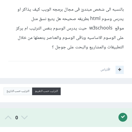
بالنسبه الى شخص مبتدئ فى مجال برمجه الويب كيف يذاكر او
يدرس وسوم html بطريقه صحيحه هل يتبع نسق مثل
موقع w3schools حيث يدرس الوسوم بنفس الترتيب ام يركز
على الوسوم الاساسيه وباقى الوسوم والعناصر يتعملها من خلال
التطبيقات والمشاريع والبحث على جوجل ؟
اقتباس
الترتيب حسب التقييم
الترتيب حسب التاريخ
0