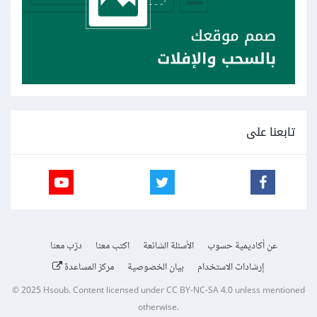
تابعنا على
عن أكاديمية حسوب
الأسئلة الشائعة
اكتب معنا
درّب معنا
إرشادات الاستخدام
بيان الخصوصية
مركز المساعدة
© 2025
Hsoub
.
Content licensed under
CC BY-NC-SA 4.0
unless mentioned
otherwise.