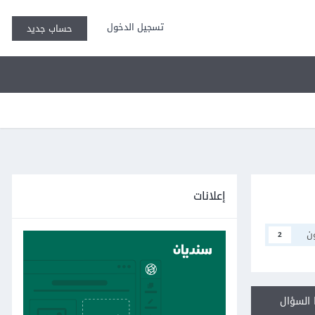
تسجيل الدخول
حساب جديد
إعلانات
ن
2
السؤال