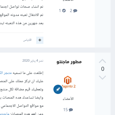
ثم انشاء صحات تواصل اجتماعي 
1
2
ثم الانتقال تعبئه مدونه الم
بعد شهرين من هذه التعبئه تبدء
اقتباس
مطور ماجنتو
نشر
4 يناير 2020
0
إطلعت على ما تسميه
متجر الك
عليك ان تركز عملك على المنصا
وتعطيك قيم مضافة لكل منتج من
وايضا تساعدك هده المنصات بش
الأعضاء
مع مواقع التواصل الاجتماعي 
15
ومن اهم هده المنصات:
ماجنتو