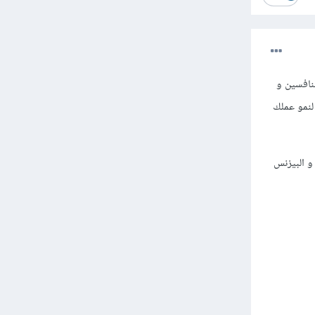
نافسين و
لنمو عملك
 البيزنس