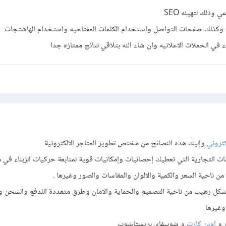
وذلك لتهيئه SEO
وقع وكذلك صفحات التواصل واستخدام الكلمات المفتاحيه واستخدام الهاشتجات
 في الحملات الاعلانيه وان شاء الله بتلاقي نتائج ممتازه جدا
تروني
وإليك هده النصائح من مختص تطوير المتاجر الالكترونية
ت التجارية التي تعطيك إحصائيات وإمكانيات قوية لمتابعة حركيات الزبناء في 
 ناحية السعر والكمية والالوان والمقاسات والصور وغيرها .
كل رهيب من ناحية التصميم والحماية والامان وطرق متعددة اللدفع والشحن وا
وغيرها
و
اوبن كارت
و شوبيفاي بريستاشوب