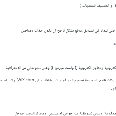
ة او التصنيف للمنتجات )
 حتى تبداء في تسويق موقع بشكل ناجح ان يكون جذاب ومنافس
ين
لكترونية ومتاجر الكترونية (( ولست مبرمج )) وهلى نحو عالي من الاحترافية
كل ما عليك هو ان تبحث عن شركات تقدم لك خدمة تصميم المو
م .
 مدفوعة وسائل تسويقية عبر جوجل اد سينس ومحرك البحث جوجل