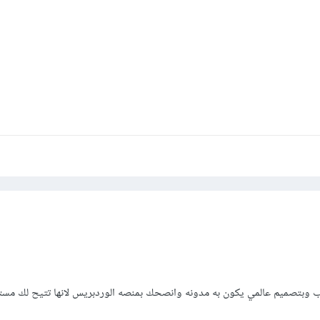
ب وبتصميم عالمي يكون به مدونه وانصحك بمنصه الوردبريس لانها تتيح لك مستق