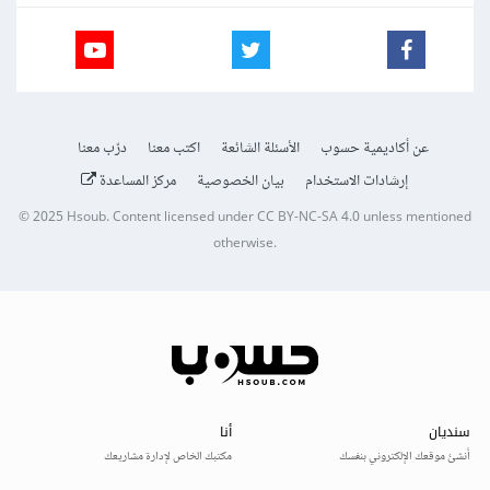
عن أكاديمية حسوب
الأسئلة الشائعة
اكتب معنا
درّب معنا
إرشادات الاستخدام
بيان الخصوصية
مركز المساعدة
© 2025
Hsoub
.
Content licensed under
CC BY-NC-SA 4.0
unless mentioned
otherwise.