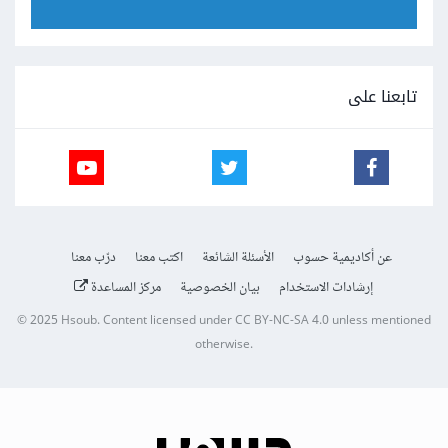
تابعنا على
عن أكاديمية حسوب
الأسئلة الشائعة
اكتب معنا
درّب معنا
إرشادات الاستخدام
بيان الخصوصية
مركز المساعدة
© 2025
Hsoub
.
Content licensed under
CC BY-NC-SA 4.0
unless mentioned
otherwise.