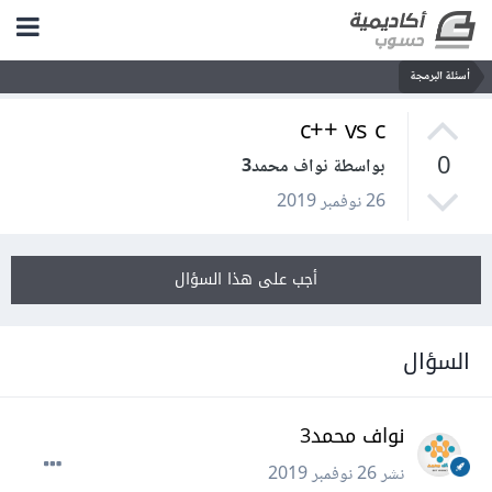
أسئلة البرمجة
c++ vs c
0
بواسطة نواف محمد3
26 نوفمبر 2019
أجب على هذا السؤال
السؤال
نواف محمد3
نشر
26 نوفمبر 2019