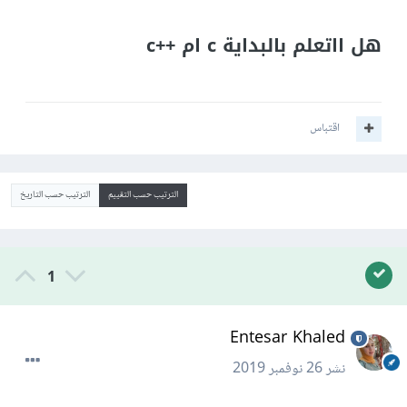
هل ااتعلم بالبداية c ام ++c
اقتباس
الترتيب حسب التقييم
الترتيب حسب التاريخ
1
Entesar Khaled
نشر
26 نوفمبر 2019