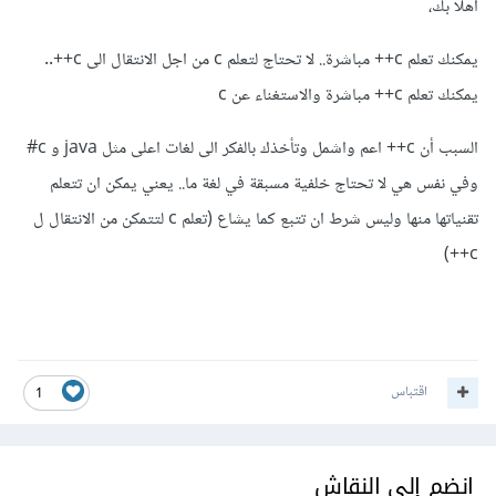
اهلا بك،
يمكنك تعلم c++ مباشرة.. لا تحتاج لتعلم c من اجل الانتقال الى c++..
يمكنك تعلم c++ مباشرة والاستغناء عن c
السبب أن c++ اعم واشمل وتأخذك بالفكر الى لغات اعلى مثل java و c#
وفي نفس هي لا تحتاج خلفية مسبقة في لغة ما.. يعني يمكن ان تتعلم
تقنياتها منها وليس شرط ان تتبع كما يشاع (تعلم c لتتمكن من الانتقال ل
c++)
اقتباس
1
انضم إلى النقاش