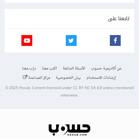
تابعنا على
عن أكاديمية حسوب
الأسئلة الشائعة
اكتب معنا
درّب معنا
إرشادات الاستخدام
بيان الخصوصية
مركز المساعدة
© 2025
Hsoub
.
Content licensed under
CC BY-NC-SA 4.0
unless mentioned
otherwise.