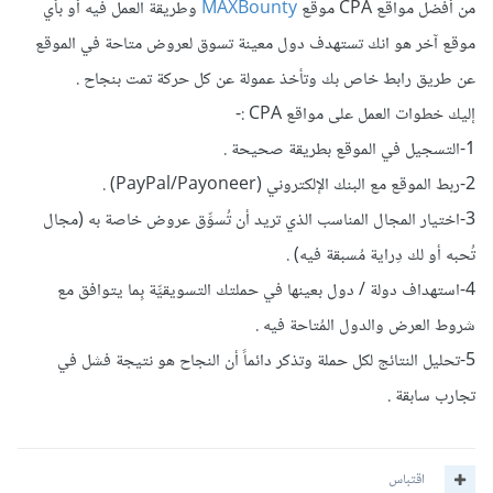
من أفضل مواقع CPA موقع
MAXBounty
وطريقة العمل فيه أو بأي
موقع آخر هو انك تستهدف دول معينة تسوق لعروض متاحة في الموقع
عن طريق رابط خاص بك وتأخذ عمولة عن كل حركة تمت بنجاح .
إليك خطوات العمل على مواقع CPA :-
1-التسجيل في الموقع بطريقة صحيحة .
2-ربط الموقع مع البنك الإلكتروني (PayPal/Payoneer) .
3-اختيار المجال المناسب الذي تريد أن تُسوِّق عروض خاصة به (مجال
تُحبه أو لك دِراية مُسبقة فيه) .
4-استهداف دولة / دول بعينها في حملتك التسويقيِّة بِما يتوافق مع
شروط العرض والدول المُتاحة فيه .
5-تحليل النتائج لكل حملة وتذكر دائماً أن النجاح هو نتيجة فشل في
تجارب سابقة .
اقتباس