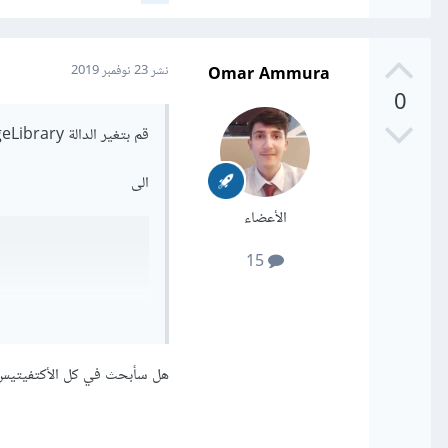
Omar Ammura
نشر
23 نوفمبر 2019
0
قم بتغير الدالة variant.getPackageLibrary()
الى
الأعضاء
15
هل سأبحث في كل الأكتفيتيس ( Activities ) عنه