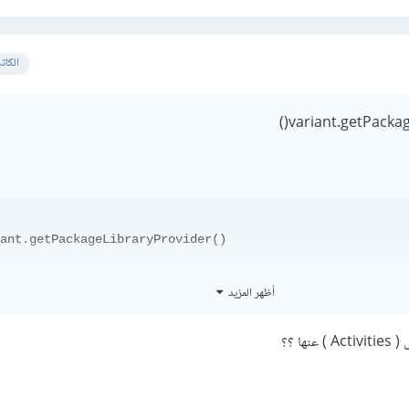
الكات
ant.getPackageLibraryProvider()
أظهر المزيد
ا ؟؟