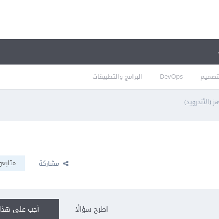
تصميم
DevOps
البرامج والتطبيقات
متابعو
مشاركة
اطرح سؤالًا
أجب على هذا 