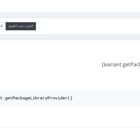
الترتيب حسب التقييم
ال
t.getPackageLibraryProvider()