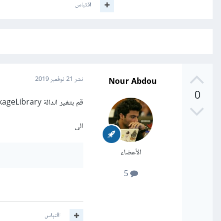
اقتباس
Nour Abdou
نشر
21 نوفمبر 2019
0
قم بتغير الدالة variant.getPackageLibrary()
الى
الأعضاء
5
اقتباس