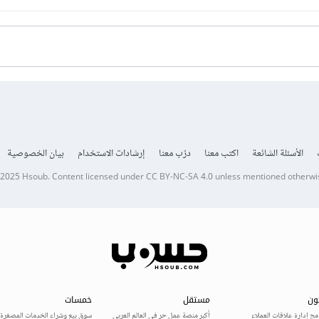
الأسئلة الشائعة
اكتب معنا
درّب معنا
إرشادات الاستخدام
بيان الخصوصية
 2025
Hsoub
.
Content licensed under
CC BY-NC-SA 4.0
unless mentioned otherwi