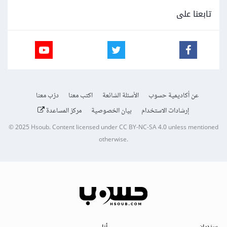
تابعنا على
عن أكاديمية حسوب
الأسئلة الشائعة
اكتب معنا
درّب معنا
إرشادات الاستخدام
بيان الخصوصية
مركز المساعدة
© 2025
Hsoub
.
Content licensed under
CC BY-NC-SA 4.0
unless mentioned
otherwise.