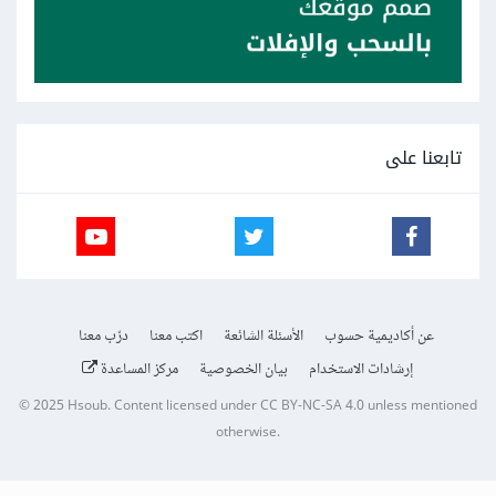
تابعنا على
عن أكاديمية حسوب
الأسئلة الشائعة
اكتب معنا
درّب معنا
إرشادات الاستخدام
بيان الخصوصية
مركز المساعدة
© 2025
Hsoub
.
Content licensed under
CC BY-NC-SA 4.0
unless mentioned
otherwise.