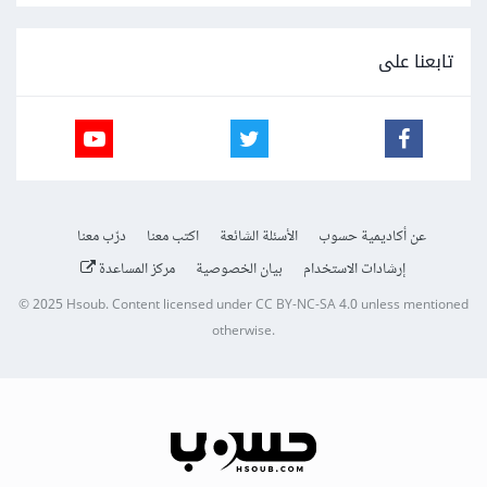
تابعنا على
عن أكاديمية حسوب
الأسئلة الشائعة
اكتب معنا
درّب معنا
إرشادات الاستخدام
بيان الخصوصية
مركز المساعدة
© 2025
Hsoub
.
Content licensed under
CC BY-NC-SA 4.0
unless mentioned
otherwise.