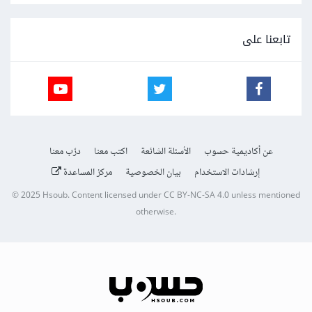
تابعنا على
عن أكاديمية حسوب
الأسئلة الشائعة
اكتب معنا
درّب معنا
إرشادات الاستخدام
بيان الخصوصية
مركز المساعدة
© 2025
Hsoub
.
Content licensed under
CC BY-NC-SA 4.0
unless mentioned
otherwise.