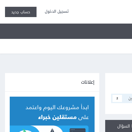
تسجيل الدخول
حساب جديد
إعلانات
ن
2
السؤال