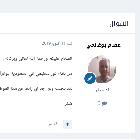
السؤال
عصام بوغانمي
نشر
11 أكتوبر 2019
السلام عليكم ورحمة الله تعالى وبركاته .
هل نظام نورالتعليمي في السعودية يوفرAPI للمبرمجين بحيث يمكن استخدامه في تطبيقات مكتبية او للهاتف ... الخ .
لقد بحثت ولم اجد اي رابط عن هذا المو
الأعضاء
شكرا
3
اقتباس