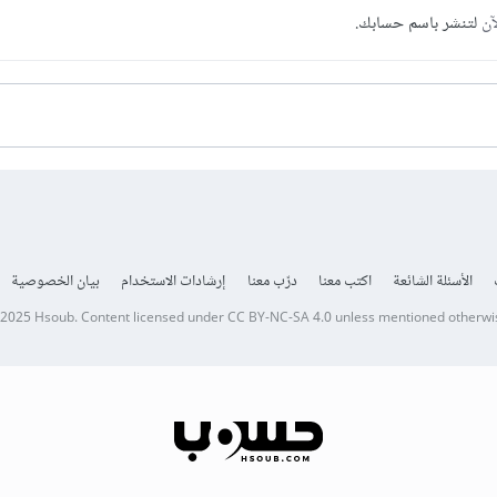
آن
لتنشر باسم حسابك.
الأسئلة الشائعة
اكتب معنا
درّب معنا
إرشادات الاستخدام
بيان الخصوصية
 2025
Hsoub
.
Content licensed under
CC BY-NC-SA 4.0
unless mentioned otherwi