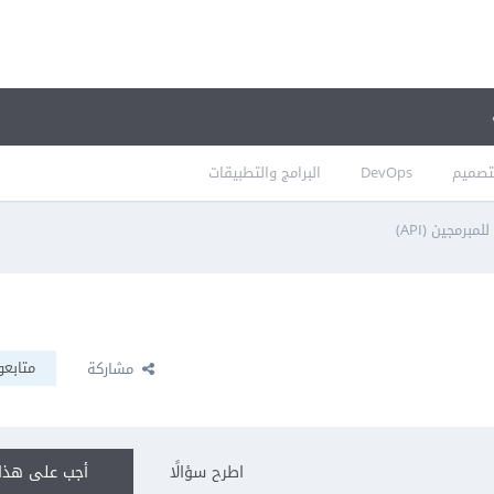
تصميم
DevOps
البرامج والتطبيقات
برمجين (API)
متابعو
مشاركة
اطرح سؤالًا
أجب على هذا 